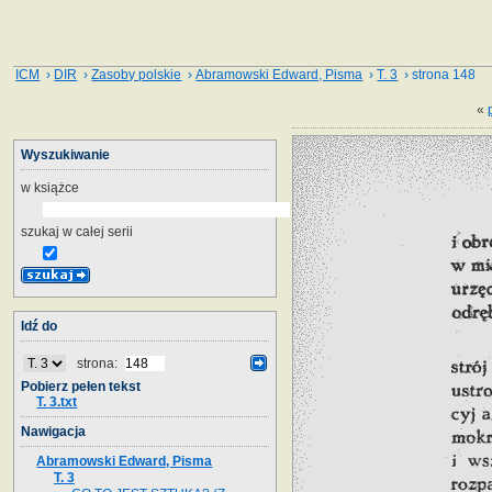
ICM
›
DIR
›
Zasoby polskie
›
Abramowski Edward, Pisma
›
T. 3
› strona 148
«
Wyszukiwanie
w książce
szukaj w całej serii
Idź do
strona:
Pobierz pełen tekst
T. 3.txt
Nawigacja
Abramowski Edward, Pisma
T. 3