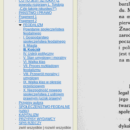
CO TO JEST SZTUKA? (Z
powodu rozprawy L. Tołstoja
„Czto takoje iskustwo?")
PAŃSTWO I PRAWO
Fragment 1
Fragment 2
FEODALIZM
Powstanie społeczeństwa
feodalnego
I. Gospodarstwo
społeczeństwa feodalnego
II. Miasta
III. Kościół
IV. Ustrój polityczny
V. Stan umysłowy i moralny
VI. Walka klas
VII. Proces rozkładowy
feodalizmu
VIII. Przewrót moralny i
umysłowy
IX. Walka klas w okresie
przejściowym
X. Niezgodność nowego
społeczeństwa z ustrojem
prawnym (ucisk prawny)
Przypisy autora
SPOŁECZEŃSTWO FEODALNE
(szkic)
KAPITALIZM
PRZYPISY WYDAWCY
SPIS RZECZY
zwiń wszystkie
|
rozwiń wszystkie