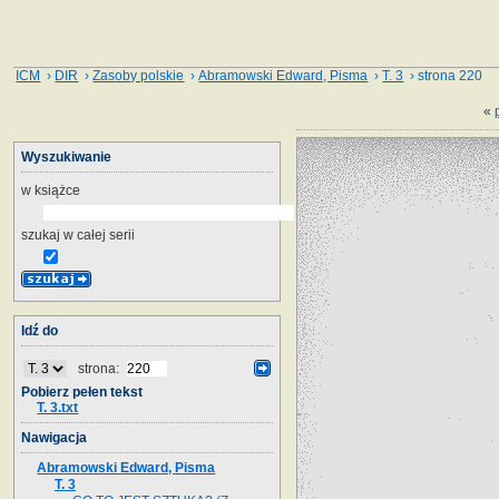
ICM
›
DIR
›
Zasoby polskie
›
Abramowski Edward, Pisma
›
T. 3
› strona 220
«
Wyszukiwanie
w książce
szukaj w całej serii
Idź do
strona:
Pobierz pełen tekst
T. 3.txt
Nawigacja
Abramowski Edward, Pisma
T. 3