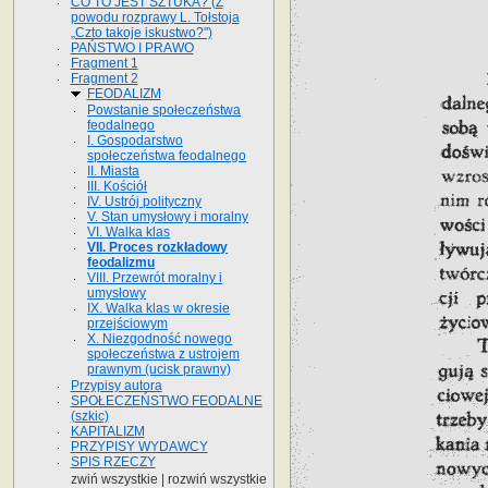
CO TO JEST SZTUKA? (Z
powodu rozprawy L. Tołstoja
„Czto takoje iskustwo?")
PAŃSTWO I PRAWO
Fragment 1
Fragment 2
FEODALIZM
Powstanie społeczeństwa
feodalnego
I. Gospodarstwo
społeczeństwa feodalnego
II. Miasta
III. Kościół
IV. Ustrój polityczny
V. Stan umysłowy i moralny
VI. Walka klas
VII. Proces rozkładowy
feodalizmu
VIII. Przewrót moralny i
umysłowy
IX. Walka klas w okresie
przejściowym
X. Niezgodność nowego
społeczeństwa z ustrojem
prawnym (ucisk prawny)
Przypisy autora
SPOŁECZEŃSTWO FEODALNE
(szkic)
KAPITALIZM
PRZYPISY WYDAWCY
SPIS RZECZY
zwiń wszystkie
|
rozwiń wszystkie