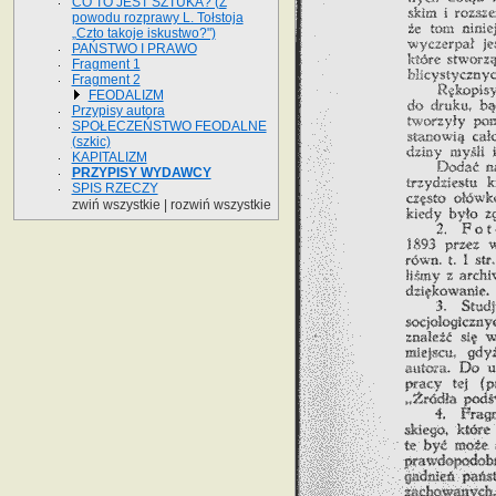
CO TO JEST SZTUKA? (Z
powodu rozprawy L. Tołstoja
„Czto takoje iskustwo?")
PAŃSTWO I PRAWO
Fragment 1
Fragment 2
FEODALIZM
Przypisy autora
SPOŁECZEŃSTWO FEODALNE
(szkic)
KAPITALIZM
PRZYPISY WYDAWCY
SPIS RZECZY
zwiń wszystkie
|
rozwiń wszystkie