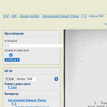
ICM
›
DIR
›
Zasoby polskie
›
Abramowski Edward, Pisma
›
T. 3
› strona 509
«
Wyszukiwanie
w książce
szukaj w całej serii
Idź do
strona:
Pobierz pełen tekst
T. 3.txt
Nawigacja
Abramowski Edward, Pisma
T. 3