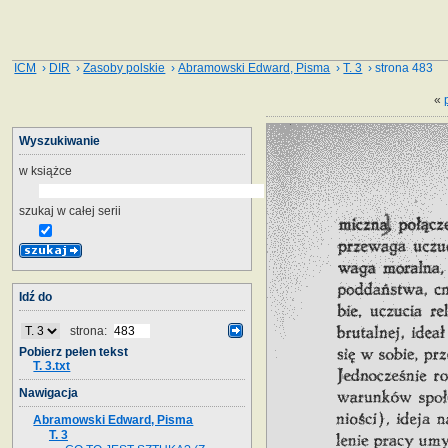
ICM
›
DIR
›
Zasoby polskie
›
Abramowski Edward, Pisma
›
T. 3
› strona 483
«
Wyszukiwanie
w książce
szukaj w całej serii
Idź do
strona:
Pobierz pełen tekst
T. 3.txt
Nawigacja
Abramowski Edward, Pisma
T. 3