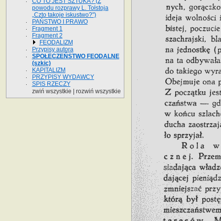
CO TO JEST SZTUKA? (Z
powodu rozprawy L. Tołstoja
„Czto takoje iskustwo?")
PAŃSTWO I PRAWO
Fragment 1
Fragment 2
FEODALIZM
Przypisy autora
SPOŁECZEŃSTWO FEODALNE
(szkic)
KAPITALIZM
PRZYPISY WYDAWCY
SPIS RZECZY
zwiń wszystkie
|
rozwiń wszystkie