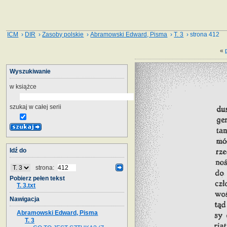
ICM
›
DIR
›
Zasoby polskie
›
Abramowski Edward, Pisma
›
T. 3
› strona 412
«
Wyszukiwanie
w książce
szukaj w całej serii
Idź do
strona:
Pobierz pełen tekst
T. 3.txt
Nawigacja
Abramowski Edward, Pisma
T. 3