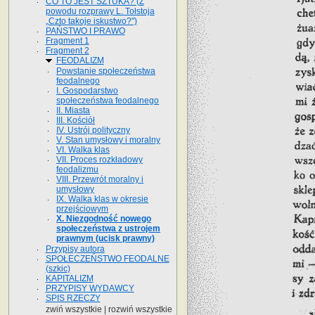
CO TO JEST SZTUKA? (Z
powodu rozprawy L. Tołstoja
„Czto takoje iskustwo?")
PAŃSTWO I PRAWO
Fragment 1
Fragment 2
FEODALIZM
Powstanie społeczeństwa
feodalnego
I. Gospodarstwo
społeczeństwa feodalnego
II. Miasta
III. Kościół
IV. Ustrój polityczny
V. Stan umysłowy i moralny
VI. Walka klas
VII. Proces rozkładowy
feodalizmu
VIII. Przewrót moralny i
umysłowy
IX. Walka klas w okresie
przejściowym
X. Niezgodność nowego
społeczeństwa z ustrojem
prawnym (ucisk prawny)
Przypisy autora
SPOŁECZEŃSTWO FEODALNE
(szkic)
KAPITALIZM
PRZYPISY WYDAWCY
SPIS RZECZY
zwiń wszystkie
|
rozwiń wszystkie