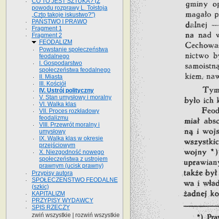
CO TO JEST SZTUKA? (Z
powodu rozprawy L. Tołstoja
„Czto takoje iskustwo?")
PAŃSTWO I PRAWO
Fragment 1
Fragment 2
FEODALIZM
Powstanie społeczeństwa
feodalnego
I. Gospodarstwo
społeczeństwa feodalnego
II. Miasta
III. Kościół
IV. Ustrój polityczny
V. Stan umysłowy i moralny
VI. Walka klas
VII. Proces rozkładowy
feodalizmu
VIII. Przewrót moralny i
umysłowy
IX. Walka klas w okresie
przejściowym
X. Niezgodność nowego
społeczeństwa z ustrojem
prawnym (ucisk prawny)
Przypisy autora
SPOŁECZEŃSTWO FEODALNE
(szkic)
KAPITALIZM
PRZYPISY WYDAWCY
SPIS RZECZY
zwiń wszystkie
|
rozwiń wszystkie