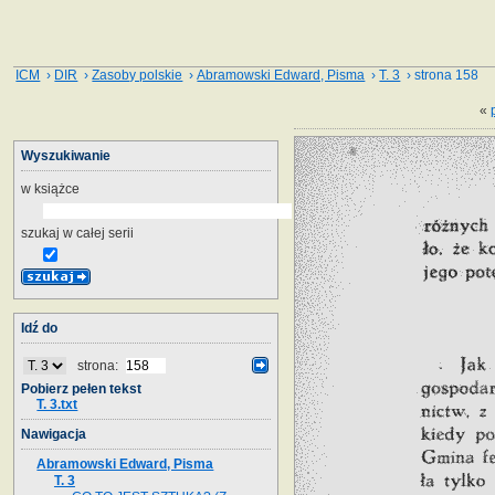
ICM
›
DIR
›
Zasoby polskie
›
Abramowski Edward, Pisma
›
T. 3
› strona 158
«
Wyszukiwanie
w książce
szukaj w całej serii
Idź do
strona:
Pobierz pełen tekst
T. 3.txt
Nawigacja
Abramowski Edward, Pisma
T. 3