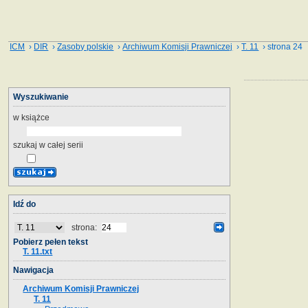
ICM
›
DIR
›
Zasoby polskie
›
Archiwum Komisji Prawniczej
›
T. 11
› strona 24
Wyszukiwanie
w książce
szukaj w całej serii
Idź do
strona:
Pobierz pełen tekst
T. 11.txt
Nawigacja
Archiwum Komisji Prawniczej
T. 11