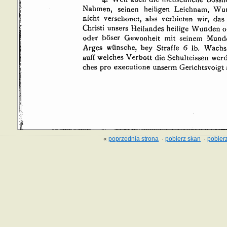
«
poprzednia strona
·
pobierz skan
·
pobierz