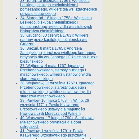
33. Toruń, 15 listopada 1756 r. Wojciecha
Leskiego, biskupa chełmińskiego i
pomezańskiego, wilkierz dla wsi szlacheckich
powiatu lubawskiego
34. Starogród, 18 lutego 1758 r. Wojciecha
Leskiego, biskupa chełmińskiego i
pomezańskiego, wilkierz dla wsi stołowych
biskupstwa chełmińskiego
35. Gruczno, 30 czerwca 1763 r. Wilkierz
nadany przez kapitułę gnieźnieńską wsi
Grucznu
36. Bieżuń, 8 marca 1765 r. Andrzeja
Zamojskiego, kanclerza wielkiego koronnego,
ordynacja dla wsi Jonnego i Elżbiecina klucza
bieżuńskiego
37. Wejherow, 4 maja 1767. Ignacego
Przebendowskiego, starosty puckiego i
mirachowskiego, wilkierz ustanowiony dla
starostwa puckiego
38. Wejherow, 12 września 1767 r. Ignacego
Przebendowskiego, starosty puckiego i
mirachowskiego, wilkierz ustanowiony dla
starostwa mirachowskiego
39. Pawłow, 10 marca 1769 r., i Wilno, 26
września 1771 r. Pawła Ksawerego
Brzostowskiego ustawy dla majętności
Pawłowa czyli Merecza pod Wilnem
40. Warszawa, 17 lutego 1790 r. Stanisława
Małachowskiego ordynacja dla dobr
ostrogskich
41. Pawłow, 1 września 1791 r. Pawła
Ksawerego Brzostowskiego przyznanie