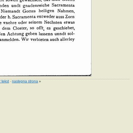
 tekst
·
następna strona
»