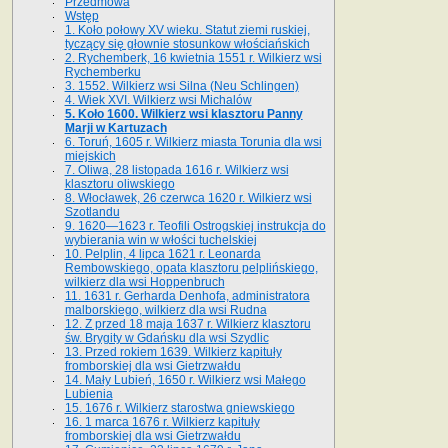
Przedmowa
Wstęp
1. Koło połowy XV wieku. Statut ziemi ruskiej,
tyczący się głownie stosunkow włościańskich
2. Rychemberk, 16 kwietnia 1551 r. Wilkierz wsi
Rychemberku
3. 1552. Wilkierz wsi Silna (Neu Schlingen)
4. Wiek XVI. Wilkierz wsi Michalów
5. Koło 1600. Wilkierz wsi klasztoru Panny
Marji w Kartuzach
6. Toruń, 1605 r. Wilkierz miasta Torunia dla wsi
miejskich
7. Oliwa, 28 listopada 1616 r. Wilkierz wsi
klasztoru oliwskiego
8. Włocławek, 26 czerwca 1620 r. Wilkierz wsi
Szotlandu
9. 1620—1623 r. Teofili Ostrogskiej instrukcja do
wybierania win w włości tuchelskiej
10. Pelplin, 4 lipca 1621 r. Leonarda
Rembowskiego, opata klasztoru pelplińskiego,
wilkierz dla wsi Hoppenbruch
11. 1631 r. Gerharda Denhofa, administratora
malborskiego, wilkierz dla wsi Rudna
12. Z przed 18 maja 1637 r. Wilkierz klasztoru
św. Brygity w Gdańsku dla wsi Szydlic
13. Przed rokiem 1639. Wilkierz kapituły
fromborskiej dla wsi Gietrzwałdu
14. Mały Lubień, 1650 r. Wilkierz wsi Małego
Lubienia
15. 1676 r. Wilkierz starostwa gniewskiego
16. 1 marca 1676 r. Wilkierz kapituły
fromborskiej dla wsi Gietrzwałdu