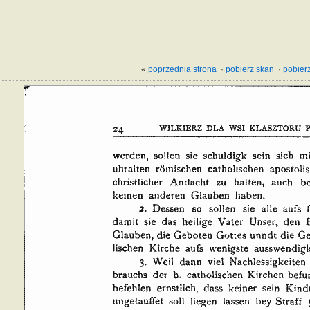
«
poprzednia strona
·
pobierz skan
·
pobierz