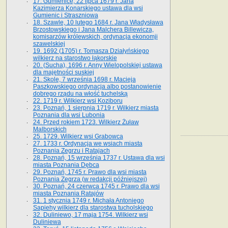
17. Gumienice, 22 lipca 1679 r. Jana
Kazimierza Konarskiego ustawa dla wsi
Gumienic i Straszniowa
18. Szawle, 10 lutego 1684 r. Jana Władysława
Brzostowskiego i Jana Malchera Billewicza,
komisarzów królewskich, ordynacja ekonomji
szawelskiej
19. 1692 (1705) r. Tomasza Działyńskiego
wilkierz na starostwo łąkorskie
20. (Sucha), 1696 r. Anny Wielopolskiej ustawa
dla majętności suskiej
21. Skole, 7 września 1698 r. Macieja
Paszkowskiego ordynacja albo postanowienie
dobrego rządu na włość tuchelską
22. 1719 r. Wilkierz wsi Koziboru
23. Poznań, 1 sierpnia 1719 r. Wilkierz miasta
Poznania dla wsi Lubonia
24. Przed rokiem 1723. Wilkierz Żuław
Malborskich
25. 1729. Wilkierz wsi Grabowca
27. 1733 r. Ordynacja we wsiach miasta
Poznania Zegrzu i Ratajach
28. Poznań, 15 września 1737 r. Ustawa dla wsi
miasta Poznania Dębca
29. Poznań, 1745 r. Prawo dla wsi miasta
Poznania Zegrza (w redakcji późniejszej)
30. Poznań, 24 czerwca 1745 r. Prawo dla wsi
miasta Poznania Ratajów
31. 1 stycznia 1749 r. Michała Antoniego
Sapiehy wilkierz dla starostwa tucholskiego
32. Duliniewo, 17 maja 1754. Wilkierz wsi
Duliniewa