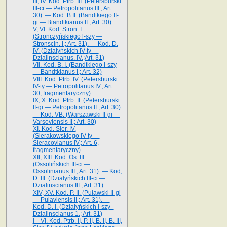
III, IV. Kod. Ptrb. III. (Petersburski
III-ci — Petropolitanus III.; Art.
30). — Kod. B II. (Bandtkiego II-
gi — Biandtkianus II.; Art. 30)
V, VI. Kod. Stron. I.
(Stronczyńskiego l-szy —
Stronscin. I.; Art. 31). — Kod. D.
IV. (Działyńskich IV-ty —
Dzialinscianus. IV.;Art. 31)
VII. Kod. B. I. (Bandtkiego I-szy
— Bandtkianus I.; Art. 32)
VIII. Kod. Ptrb. IV. (Petersburski
IV-ty — Petropolitanus IV.; Art.
30, fragmentaryczny)
IX, X. Kod. Ptrb. II. (Petersburski
II-gi — Petropolitanus II.; Art. 30).
— Kod. VB. (Warszawski II-gi —
Varsoviensis II.; Art. 30)
XI. Kod. Sier. IV.
(Sierakowskiego IV-ty —
Sieracovianus IV.; Art. 6,
fragmentaryczny)
XII, XIII. Kod. Os. III.
(Ossolińskich III-ci —
Ossolinianus III.; Art. 31). — Kod,
D. III. (Działyńskich III-ci —
Dzialinscianus III.; Art. 31)
XIV, XV. Kod. P. II. (Puławski II-gi
— Pulaviensis II.; Art. 31). —
Kod. D. I. (Działyńskich I-szy -
Dzialinscianus 1.; Art. 31)
I—VI. Kod. Ptrb. II, P. II, B. II, B. III,