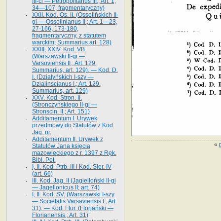
III-ci — Petropolitanus III.; Art. 1,
34—107, fragmentaryczny)
XXII. Kod. Os. II. (Ossolińskich II-
gi — Ossolinianus II.; Art. 1—23,
27-166, 173-180,
fragmentaryczny, z statutem
warckim; Summarius art. 128)
XXIII, XXIV. Kod. VB.
(Warszawski II-gi —
Varsoviensis II.; Art. 129.
Summarius, art. 129). — Kod. D.
I. (Działyńskich I-szy —
Dzialinscianus I.; Art. 129.
Summarius, art. 129)
XXV. Kod. Stron. II.
(Stronczyńskiego II-gi —
Stronscin. II.; Art. 151)
Additamentum I. Urywek
przedmowy do Statutów z Kod.
Jag. nr.
Additamentum II. Urywek z
«
Statutów Jana księcia
mazowieckiego z r. 1397 z Ręk.
Bibl. Pet.
I, II. Kod. Ptrb. III i Kod. Sier. IV
(art. 66)
III. Kod. Jag. II (Jagielloński II-gi
— Jagellonicus II; art. 74)
I, II. Kod. SV. (Warszawski I-szy
— Societatis Varsaviensis I.; Art.
31). — Kod. Flor. (Florjański —
Florianensis.; Art. 31)