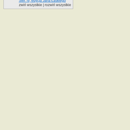
Sier. IV, edycja Jana Łaskiego
zwiń wszystkie
|
rozwiń wszystkie