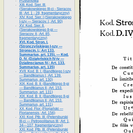
Przedmowa
XIII. Kod. Sier. III.
(Sierakowskiego III-ci - Sieracov.
III.; Art. 1 - 28, fragmentaryczny)
XIV. Kod. Sier. I (Sierakowskiego
I-szy — Sieracov. I.; Art. 90)
XV. Kod. Sier. II.
(Sierakowskiego II-gi —
Sieracov. II.; Art. 85,
fragmentaryczny)
XVI. Kod. Stron. I.
(Stronczyńskiego I-szy —
Stronscin. I.; Art 133.
Summarius, art. 135). — Kod.
D. IV. (Działyńskich IV-ty —
Dzialinscianus IV.; Art. 133.
Summarius, art. 135)
XVII. Kod. B. I. (Bandtkiego I-szy
— Bandtkianus I.; Art. 139.
Summarius, art. 130)
XIX. Kod. B. II. (Bandtkiego II-gi
— Bandtkianus II.; Art. 153.
Summarius, art. 131)
XIX. Kod. B. II. (Bandtkiego II-gi
— Bandtkianus II.; Art. 153.
Summarius, art. 131)
XX. Kod. Flor. (Florjański —
Florianensis.; Art. 156)
XXI. Kod. Ptb. III. (Petersburski
III-ci — Petropolitanus III.; Art. 1,
34—107, fragmentaryczny)
XXI. Kod. Ptb. III. (Petersburski