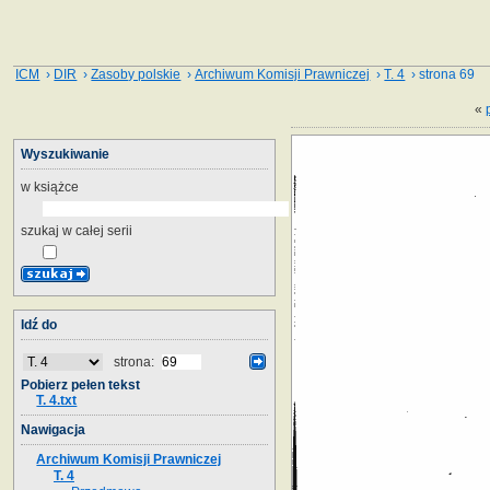
ICM
›
DIR
›
Zasoby polskie
›
Archiwum Komisji Prawniczej
›
T. 4
› strona 69
«
Wyszukiwanie
w książce
szukaj w całej serii
Idź do
strona:
Pobierz pełen tekst
T. 4.txt
Nawigacja
Archiwum Komisji Prawniczej
T. 4