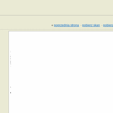
«
poprzednia strona
·
pobierz skan
·
pobierz