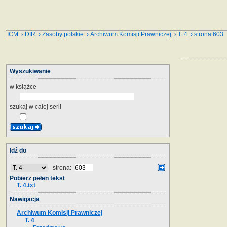
ICM
›
DIR
›
Zasoby polskie
›
Archiwum Komisji Prawniczej
›
T. 4
› strona 603
Wyszukiwanie
w książce
szukaj w całej serii
Idź do
strona:
Pobierz pełen tekst
T. 4.txt
Nawigacja
Archiwum Komisji Prawniczej
T. 4