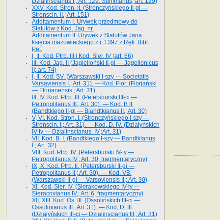
Dzialinscianus I.; Art. 129. Summarius, art. 129)
XXV. Kod. Stron. II. (Stronczyńskiego II-gi —
Stronscin. II.; Art. 151)
Additamentum I. Urywek przedmowy do
Statutów z Kod. Jag. nr.
Additamentum II. Urywek z Statutów Jana
księcia mazowieckiego z r. 1397 z Ręk. Bibl.
Pet.
I, II. Kod. Ptrb. III i Kod. Sier. IV (art. 66)
III. Kod. Jag. II (Jagielloński II-gi — Jagellonicus
II; art. 74)
I, II. Kod. SV. (Warszawski I-szy — Societatis
Varsaviensis I.; Art. 31). — Kod. Flor. (Florjański
— Florianensis.; Art. 31)
III, IV. Kod. Ptrb. III. (Petersburski III-ci —
Petropolitanus III.; Art. 30). — Kod. B II.
(Bandtkiego II-gi — Biandtkianus II.; Art. 30)
V, VI. Kod. Stron. I. (Stronczyńskiego l-szy —
Stronscin. I.; Art. 31). — Kod. D. IV. (Działyńskich
IV-ty — Dzialinscianus. IV.;Art. 31)
VII. Kod. B. I. (Bandtkiego I-szy — Bandtkianus
I.; Art. 32)
VIII. Kod. Ptrb. IV. (Petersburski IV-ty —
Petropolitanus IV.; Art. 30, fragmentaryczny)
IX, X. Kod. Ptrb. II. (Petersburski II-gi —
Petropolitanus II.; Art. 30). — Kod. VB.
(Warszawski II-gi — Varsoviensis II.; Art. 30)
XI. Kod. Sier. IV. (Sierakowskiego IV-ty —
Sieracovianus IV.; Art. 6, fragmentaryczny)
XII, XIII. Kod. Os. III. (Ossolińskich III-ci —
Ossolinianus III.; Art. 31). — Kod, D. III.
(Działyńskich III-ci — Dzialinscianus III.; Art. 31)