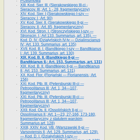
Przedmowa
XIII. Kod. Sier. III. (Sierakowskiego III-ci -
Sieracov. III.; Art. 1 - 28, fragmentaryczny)
XIV. Kod. Sier. I (Sierakowskiego I-szy —
Sieracov. I.; Art. 90)
XV. Kod. Sier. II. (Sierakowskiego II-gi —
Sieracov. II.; Art. 85, fragmentaryczny)
XVI. Kod. Stron. I. (Stronczyńskiego I-szy —
Stronscin. I.; Art 133. Summarius, art. 135). —
Kod. D. IV. (Działyńskich IV-ty — Dzialinscianus
IV.; Art. 133. Summarius, art. 135)
XVII. Kod. B. I. (Bandtkiego I-szy — Bandtkianus
I.; Art. 139. Summarius, art. 130)
XIX. Kod. B. II. (Bandtkiego II-gi —
Bandtkianus II.; Art. 153. Summarius, art. 131)
XIX. Kod. B. II. (Bandtkiego II-gi — Bandtkianus
II.; Art. 153. Summarius, art. 131)
XX. Kod. Flor. (Florjański — Florianensis.; Art.
156)
XXI. Kod. Ptb. III. (Petersburski III-ci —
Petropolitanus III.; Art. 1, 34—107,
fragmentaryczny)
XXI. Kod. Ptb. III. (Petersburski III-ci —
Petropolitanus III.; Art. 1, 34—107,
fragmentaryczny)
XXII. Kod. Os. II. (Ossolińskich II-gi —
Ossolinianus II.; Art. 1—23, 27-166, 173-180,
fragmentaryczny, z statutem warckim;
Summarius art. 128)
XXIII, XXIV. Kod. VB. (Warszawski II-gi —
Varsoviensis II.; Art. 129. Summarius, art. 129).
— Kod. D. I. (Działyńskich I-szy —