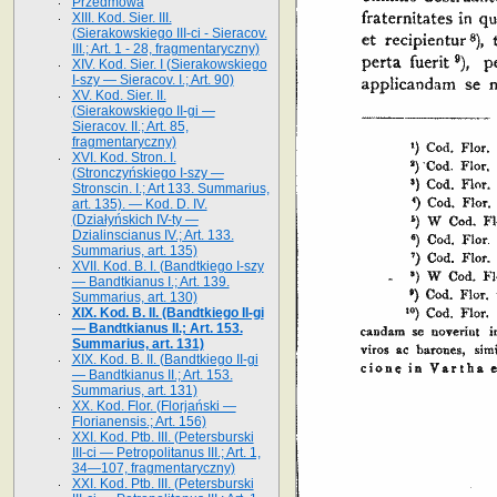
Przedmowa
XIII. Kod. Sier. III.
(Sierakowskiego III-ci - Sieracov.
III.; Art. 1 - 28, fragmentaryczny)
XIV. Kod. Sier. I (Sierakowskiego
I-szy — Sieracov. I.; Art. 90)
XV. Kod. Sier. II.
(Sierakowskiego II-gi —
Sieracov. II.; Art. 85,
fragmentaryczny)
XVI. Kod. Stron. I.
(Stronczyńskiego I-szy —
Stronscin. I.; Art 133. Summarius,
art. 135). — Kod. D. IV.
(Działyńskich IV-ty —
Dzialinscianus IV.; Art. 133.
Summarius, art. 135)
XVII. Kod. B. I. (Bandtkiego I-szy
— Bandtkianus I.; Art. 139.
Summarius, art. 130)
XIX. Kod. B. II. (Bandtkiego II-gi
— Bandtkianus II.; Art. 153.
Summarius, art. 131)
XIX. Kod. B. II. (Bandtkiego II-gi
— Bandtkianus II.; Art. 153.
Summarius, art. 131)
XX. Kod. Flor. (Florjański —
Florianensis.; Art. 156)
XXI. Kod. Ptb. III. (Petersburski
III-ci — Petropolitanus III.; Art. 1,
34—107, fragmentaryczny)
XXI. Kod. Ptb. III. (Petersburski