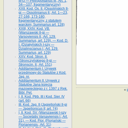
III-ci — Petropolitanus III.; Art. 1,
34—107, fragmentaryczny)
XXII. Kod. Os. II. (Ossolińskich II-
gi — Ossolinianus II.; Art. 1—23,
27-166, 173-180,
fragmentaryczny, z statutem
warckim; Summarius art. 128)
XXIII, XXIV. Kod. VB.
(Warszawski II-gi —
Varsoviensis II.; Art. 129.
Summarius, art. 129). — Kod. D.
I. (Działyńskich I-szy —
Dzialinscianus I.; Art. 129.
Summarius, art. 129)
XXV. Kod. Stron. II.
(Stronczyńskiego II-gi —
Stronscin. II.; Art. 151)
Additamentum I. Urywek
przedmowy do Statutów z Kod.
Jag. nr.
Additamentum II. Urywek z
Statutów Jana księcia
mazowieckiego z r. 1397 z Ręk.
«
Bibl. Pet.
I, II. Kod. Ptrb. III i Kod. Sier. IV
(art. 66)
III. Kod. Jag. II (Jagielloński II-gi
— Jagellonicus II; art. 74)
I, II. Kod. SV. (Warszawski I-szy
— Societatis Varsaviensis I.; Art.
31). — Kod. Flor. (Florjański —
Florianensis.; Art. 31)