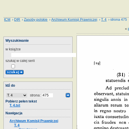
ICM
›
DIR
›
Zasoby polskie
›
Archiwum Komisji Prawniczej
›
T. 4
› strona 475
«
Wyszukiwanie
w książce
szukaj w całej serii
Idź do
strona:
Pobierz pełen tekst
T. 4.txt
Nawigacja
Archiwum Komisji Prawniczej
T. 4