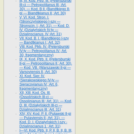
III, IV. Kod. Ptrb. III. (Petersburski
III-ci — Petropolitanus III.; Art.
30). — Kod. B II. (Bandtkiego II-
gi — Biandtkianus II.; Art. 30)
V, VI. Kod. Stron. I.
(Stronczyńskiego l-szy —
Stronscin. I.; Art. 31). — Kod. D.
IV. (Działyńskich IV-ty —
Dzialinscianus. IV.;Art. 31)
VII. Kod. B. I. (Bandtkiego I-szy
— Bandtkianus I.; Art. 32)
VIII. Kod. Ptrb. IV. (Petersburski
IV-ty — Petropolitanus IV.; Art.
30, fragmentaryczny)
IX, X. Kod. Ptrb. II. (Petersburski
II-gi — Petropolitanus II.; Art. 30).
— Kod. VB. (Warszawski II-gi —
Varsoviensis II.; Art. 30)
XI. Kod. Sier. IV.
(Sierakowskiego IV-ty —
Sieracovianus IV.; Art. 6,
fragmentaryczny)
XII, XIII. Kod. Os. III.
(Ossolińskich III-ci —
Ossolinianus III.; Art. 31). — Kod,
D. III. (Działyńskich III-ci —
Dzialinscianus III.; Art. 31)
XIV, XV. Kod. P. II. (Puławski II-gi
— Pulaviensis II.; Art. 31). —
Kod. D. I. (Działyńskich I-szy -
Dzialinscianus 1.; Art. 31)
I—VI. Kod. Ptrb. II, P. II, B. II, B. III,