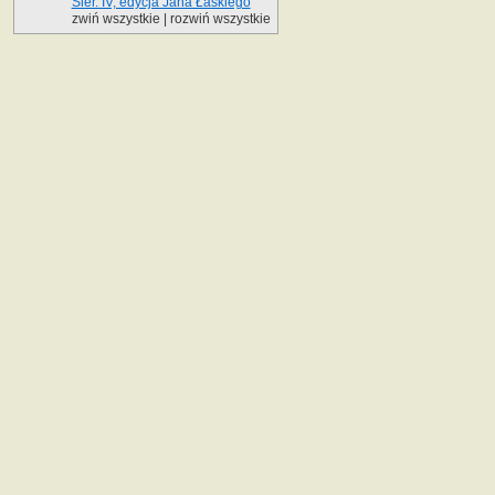
Sier. IV, edycja Jana Łaskiego
zwiń wszystkie
|
rozwiń wszystkie