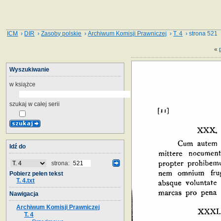
ICM
›
DIR
›
Zasoby polskie
›
Archiwum Komisji Prawniczej
›
T. 4
› strona 521
«
Wyszukiwanie
w książce
szukaj w całej serii
Idź do
strona:
Pobierz pełen tekst
T. 4.txt
Nawigacja
Archiwum Komisji Prawniczej
T. 4