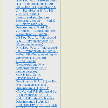
III, IV. Kod. Ptrb. III. (Petersburski
III-ci — Petropolitanus III.; Art.
30). — Kod. B II. (Bandtkiego II-
gi — Biandtkianus II.; Art. 30)
V, VI. Kod. Stron. I.
(Stronczyńskiego l-szy —
Stronscin. I.; Art. 31). — Kod. D.
IV. (Działyńskich IV-ty —
Dzialinscianus. IV.;Art. 31)
VII. Kod. B. I. (Bandtkiego I-szy
— Bandtkianus I.; Art. 32)
VIII. Kod. Ptrb. IV. (Petersburski
IV-ty — Petropolitanus IV.; Art.
30, fragmentaryczny)
IX, X. Kod. Ptrb. II. (Petersburski
II-gi — Petropolitanus II.; Art. 30).
— Kod. VB. (Warszawski II-gi —
Varsoviensis II.; Art. 30)
XI. Kod. Sier. IV.
(Sierakowskiego IV-ty —
Sieracovianus IV.; Art. 6,
fragmentaryczny)
XII, XIII. Kod. Os. III.
(Ossolińskich III-ci —
Ossolinianus III.; Art. 31). — Kod,
D. III. (Działyńskich III-ci —
Dzialinscianus III.; Art. 31)
XIV, XV. Kod. P. II. (Puławski II-gi
— Pulaviensis II.; Art. 31). —
Kod. D. I. (Działyńskich I-szy -
Dzialinscianus 1.; Art. 31)
I—VI. Kod. Ptrb. II, P. II, B. II, B. III,