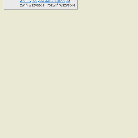
Sier. IV, edycja Jana Łaskiego
zwiń wszystkie
|
rozwiń wszystkie