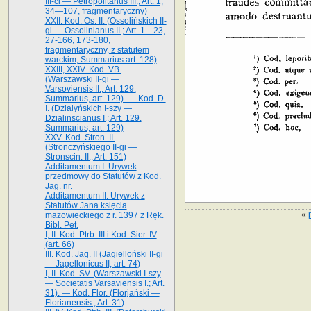
III-ci — Petropolitanus III.; Art. 1,
34—107, fragmentaryczny)
XXII. Kod. Os. II. (Ossolińskich II-
gi — Ossolinianus II.; Art. 1—23,
27-166, 173-180,
fragmentaryczny, z statutem
warckim; Summarius art. 128)
XXIII, XXIV. Kod. VB.
(Warszawski II-gi —
Varsoviensis II.; Art. 129.
Summarius, art. 129). — Kod. D.
I. (Działyńskich I-szy —
Dzialinscianus I.; Art. 129.
Summarius, art. 129)
XXV. Kod. Stron. II.
(Stronczyńskiego II-gi —
Stronscin. II.; Art. 151)
Additamentum I. Urywek
przedmowy do Statutów z Kod.
Jag. nr.
Additamentum II. Urywek z
Statutów Jana księcia
«
mazowieckiego z r. 1397 z Ręk.
Bibl. Pet.
I, II. Kod. Ptrb. III i Kod. Sier. IV
(art. 66)
III. Kod. Jag. II (Jagielloński II-gi
— Jagellonicus II; art. 74)
I, II. Kod. SV. (Warszawski I-szy
— Societatis Varsaviensis I.; Art.
31). — Kod. Flor. (Florjański —
Florianensis.; Art. 31)