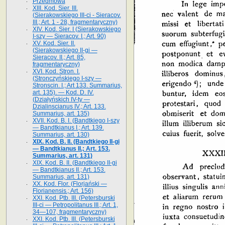
Przedmowa
XIII. Kod. Sier. III.
(Sierakowskiego III-ci - Sieracov.
III.; Art. 1 - 28, fragmentaryczny)
XIV. Kod. Sier. I (Sierakowskiego
I-szy — Sieracov. I.; Art. 90)
XV. Kod. Sier. II.
(Sierakowskiego II-gi —
Sieracov. II.; Art. 85,
fragmentaryczny)
XVI. Kod. Stron. I.
(Stronczyńskiego I-szy —
Stronscin. I.; Art 133. Summarius,
art. 135). — Kod. D. IV.
(Działyńskich IV-ty —
Dzialinscianus IV.; Art. 133.
Summarius, art. 135)
XVII. Kod. B. I. (Bandtkiego I-szy
— Bandtkianus I.; Art. 139.
Summarius, art. 130)
XIX. Kod. B. II. (Bandtkiego II-gi
— Bandtkianus II.; Art. 153.
Summarius, art. 131)
XIX. Kod. B. II. (Bandtkiego II-gi
— Bandtkianus II.; Art. 153.
Summarius, art. 131)
XX. Kod. Flor. (Florjański —
Florianensis.; Art. 156)
XXI. Kod. Ptb. III. (Petersburski
III-ci — Petropolitanus III.; Art. 1,
34—107, fragmentaryczny)
XXI. Kod. Ptb. III. (Petersburski