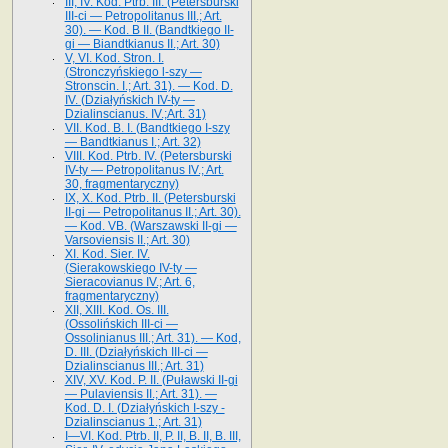
III, IV. Kod. Ptrb. III. (Petersburski
III-ci — Petropolitanus III.; Art.
30). — Kod. B II. (Bandtkiego II-
gi — Biandtkianus II.; Art. 30)
V, VI. Kod. Stron. I.
(Stronczyńskiego l-szy —
Stronscin. I.; Art. 31). — Kod. D.
IV. (Działyńskich IV-ty —
Dzialinscianus. IV.;Art. 31)
VII. Kod. B. I. (Bandtkiego I-szy
— Bandtkianus I.; Art. 32)
VIII. Kod. Ptrb. IV. (Petersburski
IV-ty — Petropolitanus IV.; Art.
30, fragmentaryczny)
IX, X. Kod. Ptrb. II. (Petersburski
II-gi — Petropolitanus II.; Art. 30).
— Kod. VB. (Warszawski II-gi —
Varsoviensis II.; Art. 30)
XI. Kod. Sier. IV.
(Sierakowskiego IV-ty —
Sieracovianus IV.; Art. 6,
fragmentaryczny)
XII, XIII. Kod. Os. III.
(Ossolińskich III-ci —
Ossolinianus III.; Art. 31). — Kod,
D. III. (Działyńskich III-ci —
Dzialinscianus III.; Art. 31)
XIV, XV. Kod. P. II. (Puławski II-gi
— Pulaviensis II.; Art. 31). —
Kod. D. I. (Działyńskich I-szy -
Dzialinscianus 1.; Art. 31)
I—VI. Kod. Ptrb. II, P. II, B. II, B. III,