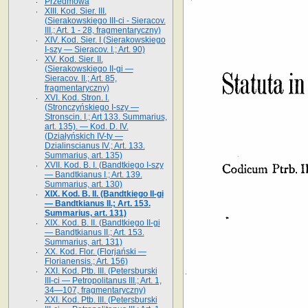
Przedmowa
XIII. Kod. Sier. III.
(Sierakowskiego III-ci - Sieracov.
III.; Art. 1 - 28, fragmentaryczny)
XIV. Kod. Sier. I (Sierakowskiego
I-szy — Sieracov. I.; Art. 90)
XV. Kod. Sier. II.
(Sierakowskiego II-gi —
Sieracov. II.; Art. 85,
fragmentaryczny)
XVI. Kod. Stron. I.
(Stronczyńskiego I-szy —
Stronscin. I.; Art 133. Summarius,
art. 135). — Kod. D. IV.
(Działyńskich IV-ty —
Dzialinscianus IV.; Art. 133.
Summarius, art. 135)
XVII. Kod. B. I. (Bandtkiego I-szy
— Bandtkianus I.; Art. 139.
Summarius, art. 130)
XIX. Kod. B. II. (Bandtkiego II-gi
— Bandtkianus II.; Art. 153.
Summarius, art. 131)
XIX. Kod. B. II. (Bandtkiego II-gi
— Bandtkianus II.; Art. 153.
Summarius, art. 131)
XX. Kod. Flor. (Florjański —
Florianensis.; Art. 156)
XXI. Kod. Ptb. III. (Petersburski
III-ci — Petropolitanus III.; Art. 1,
34—107, fragmentaryczny)
XXI. Kod. Ptb. III. (Petersburski