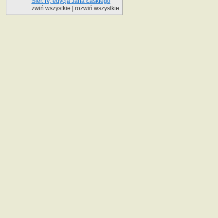
Sier. IV, edycja Jana Łaskiego
zwiń wszystkie
|
rozwiń wszystkie