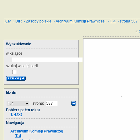
ICM
›
DIR
›
Zasoby polskie
›
Archiwum Komisji Prawniczej
›
T. 4
› strona 587
«
Wyszukiwanie
w książce
szukaj w całej serii
Idź do
strona:
Pobierz pełen tekst
T. 4.txt
Nawigacja
Archiwum Komisji Prawniczej
T. 4