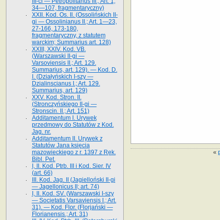
III-ci — Petropolitanus III.; Art. 1,
34—107, fragmentaryczny)
XXII. Kod. Os. II. (Ossolińskich II-
gi — Ossolinianus II.; Art. 1—23,
27-166, 173-180,
fragmentaryczny, z statutem
warckim; Summarius art. 128)
XXIII, XXIV. Kod. VB.
(Warszawski II-gi —
Varsoviensis II.; Art. 129.
Summarius, art. 129). — Kod. D.
I. (Działyńskich I-szy —
Dzialinscianus I.; Art. 129.
Summarius, art. 129)
XXV. Kod. Stron. II.
(Stronczyńskiego II-gi —
Stronscin. II.; Art. 151)
Additamentum I. Urywek
przedmowy do Statutów z Kod.
Jag. nr.
Additamentum II. Urywek z
Statutów Jana księcia
«
mazowieckiego z r. 1397 z Ręk.
Bibl. Pet.
I, II. Kod. Ptrb. III i Kod. Sier. IV
(art. 66)
III. Kod. Jag. II (Jagielloński II-gi
— Jagellonicus II; art. 74)
I, II. Kod. SV. (Warszawski I-szy
— Societatis Varsaviensis I.; Art.
31). — Kod. Flor. (Florjański —
Florianensis.; Art. 31)