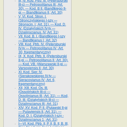
III, IV. Kod. Ptrb. III. (Petersburski
III-ci — Petropolitanus III.; Art.
30). — Kod. B II. (Bandtkiego II-
gi — Biandtkianus II.; Art. 30)
V, VI. Kod. Stron. I.
(Stronczyńskiego l-szy —
Stronscin. I.; Art. 31). — Kod. D.
IV. (Działyńskich IV-ty —
Dzialinscianus. IV.;Art. 31)
VII. Kod. B. I. (Bandtkiego I-szy
— Bandtkianus I.; Art. 32)
VIII. Kod. Ptrb. IV. (Petersburski
IV-ty — Petropolitanus IV.; Art.
30, fragmentaryczny)
IX, X. Kod. Ptrb. II. (Petersburski
II-gi — Petropolitanus II.; Art. 30).
— Kod. VB. (Warszawski II-gi —
Varsoviensis II.; Art. 30)
XI. Kod. Sier. IV.
(Sierakowskiego IV-ty —
Sieracovianus IV.; Art. 6,
fragmentaryczny)
XII, XIII. Kod. Os. III.
(Ossolińskich III-ci —
Ossolinianus III.; Art. 31). — Kod,
D. III. (Działyńskich III-ci —
Dzialinscianus III.; Art. 31)
XIV, XV. Kod. P. II. (Puławski II-gi
— Pulaviensis II.; Art. 31). —
Kod. D. I. (Działyńskich I-szy -
Dzialinscianus 1.; Art. 31)
I—VI. Kod. Ptrb. II, P. II, B. II, B. III,