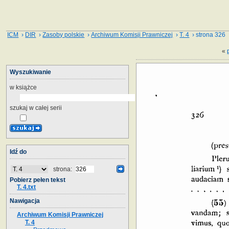
ICM
›
DIR
›
Zasoby polskie
›
Archiwum Komisji Prawniczej
›
T. 4
› strona 326
«
Wyszukiwanie
w książce
szukaj w całej serii
Idź do
strona:
Pobierz pełen tekst
T. 4.txt
Nawigacja
Archiwum Komisji Prawniczej
T. 4