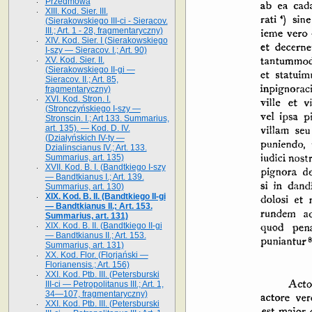
Przedmowa
XIII. Kod. Sier. III.
(Sierakowskiego III-ci - Sieracov.
III.; Art. 1 - 28, fragmentaryczny)
XIV. Kod. Sier. I (Sierakowskiego
I-szy — Sieracov. I.; Art. 90)
XV. Kod. Sier. II.
(Sierakowskiego II-gi —
Sieracov. II.; Art. 85,
fragmentaryczny)
XVI. Kod. Stron. I.
(Stronczyńskiego I-szy —
Stronscin. I.; Art 133. Summarius,
art. 135). — Kod. D. IV.
(Działyńskich IV-ty —
Dzialinscianus IV.; Art. 133.
Summarius, art. 135)
XVII. Kod. B. I. (Bandtkiego I-szy
— Bandtkianus I.; Art. 139.
Summarius, art. 130)
XIX. Kod. B. II. (Bandtkiego II-gi
— Bandtkianus II.; Art. 153.
Summarius, art. 131)
XIX. Kod. B. II. (Bandtkiego II-gi
— Bandtkianus II.; Art. 153.
Summarius, art. 131)
XX. Kod. Flor. (Florjański —
Florianensis.; Art. 156)
XXI. Kod. Ptb. III. (Petersburski
III-ci — Petropolitanus III.; Art. 1,
34—107, fragmentaryczny)
XXI. Kod. Ptb. III. (Petersburski