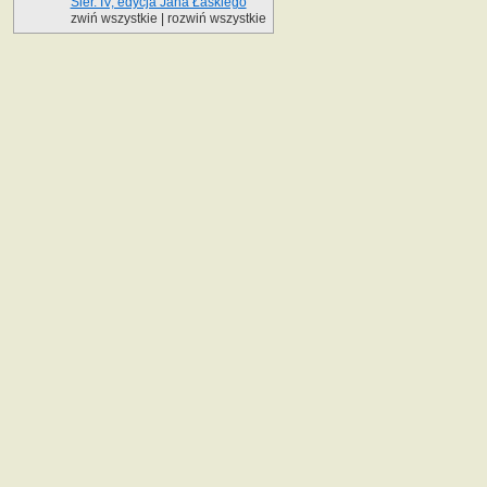
Sier. IV, edycja Jana Łaskiego
zwiń wszystkie
|
rozwiń wszystkie