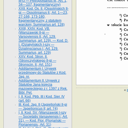
III-ci — Petropolitanus III.; Art. 1,
34—107, fragmentaryczny)
XXII. Kod. Os. II. (Ossolińskich II-
gi — Ossolinianus II.; Art. 1—23,
27-166, 173-180,
fragmentaryczny, z statutem
warckim; Summarius art. 128)
XXIII, XXIV. Kod. VB.
(Warszawski II-gi —
Varsoviensis II.; Art. 129.
Summarius, art. 129). — Kod. D.
I. (Działyńskich I-szy —
Dzialinscianus I.; Art. 129.
Summarius, art. 129)
XXV. Kod. Stron. II.
(Stronczyńskiego II-gi —
Stronscin. II.; Art. 151)
Additamentum I. Urywek
przedmowy do Statutów z Kod.
Jag. nr.
Additamentum II. Urywek z
Statutów Jana księcia
mazowieckiego z r. 1397 z Ręk.
«
Bibl. Pet.
I, II. Kod. Ptrb. III i Kod. Sier. IV
(art. 66)
III. Kod. Jag. II (Jagielloński II-gi
— Jagellonicus II; art. 74)
I, II. Kod. SV. (Warszawski I-szy
— Societatis Varsaviensis I.; Art.
31). — Kod. Flor. (Florjański —
Florianensis.; Art. 31)