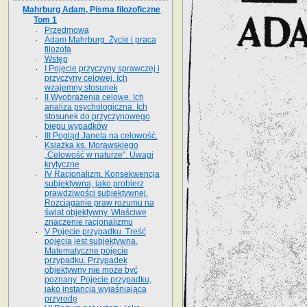
Mahrburg Adam, Pisma filozoficzne
Tom 1
Przedmowa
Adam Mahrburg. Życie i praca
filozofa
Wstęp
I Pojęcie przyczyny sprawczej i
przyczyny celowej. Ich
wzajemny stosunek
II Wyobrażenia celowe. Ich
analiza psychologiczna. Ich
stosunek do przyczynowego
biegu wypadków
III Pogląd Janeta na celowość.
Książka ks. Morawskiego
„Celowość w naturze". Uwagi
krytyczne
IV Racjonalizm. Konsekwencja
subjektywna, jako probierz
prawdziwości subjektywnej.
Rozciąganie praw rozumu na
świat objektywny. Właściwe
znaczenie racjonalizmu
V Pojęcie przypadku. Treść
pojęcia jest subjektywna.
Matematyczne pojęcie
przypadku. Przypadek
objektywny nie może być
poznany. Pojęcie przypadku,
jako instancja wyjaśniająca
przyrodę