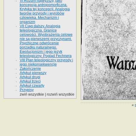
VI Rozum najwyższy, jako
koncepcja antropomorficzna.
Krytyka tej koncepcji. Analogja
tworów przyrody i wyrobów
człowieka. Mechanizm i
organizm
VII Ciąg dalszy. Analogja
teleologiczna. Granice
celowości. Wyobrażenia celowe
nie są pierwszemi przyczynami.
Psychiczne odwrócenie
porządku naturalnego.
Ewolucjonizm i jego język
teleologiczny. Pogląd Fechnera
VIII Plan teleologiczny przyrody i
jego niekonsekwencje
Zakończenie
Artykuł pierwszy
Artykuł drugi
Artykuł trzeci
Artykuł czwarty
Przypisy
zwiń wszystkie
|
rozwiń wszystkie
«