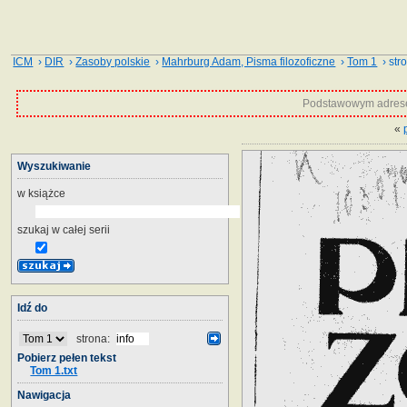
ICM
›
DIR
›
Zasoby polskie
›
Mahrburg Adam, Pisma filozoficzne
›
Tom 1
› stro
Podstawowym adrese
«
Wyszukiwanie
w książce
szukaj w całej serii
Idź do
strona:
Pobierz pełen tekst
Tom 1.txt
Nawigacja