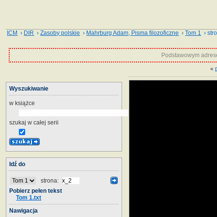
ICM
›
DIR
›
Zasoby polskie
›
Mahrburg Adam, Pisma filozoficzne
›
Tom 1
› str
Podstawowym adrese
«
Wyszukiwanie
w książce
szukaj w całej serii
Idź do
strona:
Pobierz pełen tekst
Tom 1.txt
Nawigacja