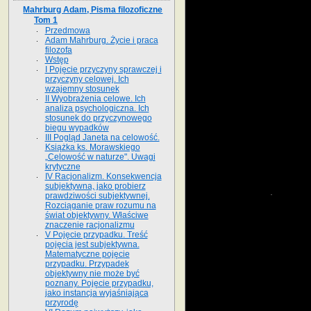
Mahrburg Adam, Pisma filozoficzne
Tom 1
Przedmowa
Adam Mahrburg. Życie i praca
filozofa
Wstęp
I Pojęcie przyczyny sprawczej i
przyczyny celowej. Ich
wzajemny stosunek
II Wyobrażenia celowe. Ich
analiza psychologiczna. Ich
stosunek do przyczynowego
biegu wypadków
III Pogląd Janeta na celowość.
Książka ks. Morawskiego
„Celowość w naturze". Uwagi
krytyczne
IV Racjonalizm. Konsekwencja
subjektywna, jako probierz
prawdziwości subjektywnej.
Rozciąganie praw rozumu na
świat objektywny. Właściwe
znaczenie racjonalizmu
V Pojęcie przypadku. Treść
pojęcia jest subjektywna.
Matematyczne pojęcie
przypadku. Przypadek
objektywny nie może być
poznany. Pojęcie przypadku,
jako instancja wyjaśniająca
przyrodę