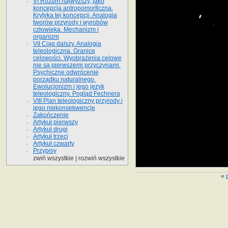
VI Rozum najwyższy, jako
koncepcja antropomorficzna.
Krytyka tej koncepcji. Analogja
tworów przyrody i wyrobów
człowieka. Mechanizm i
organizm
VII Ciąg dalszy. Analogja
teleologiczna. Granice
celowości. Wyobrażenia celowe
nie są pierwszemi przyczynami.
Psychiczne odwrócenie
porządku naturalnego.
Ewolucjonizm i jego język
teleologiczny. Pogląd Fechnera
VIII Plan teleologiczny przyrody i
jego niekonsekwencje
Zakończenie
Artykuł pierwszy
Artykuł drugi
Artykuł trzeci
Artykuł czwarty
Przypisy
zwiń wszystkie
|
rozwiń wszystkie
«