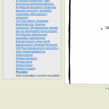
VI Rozum najwyższy, jako
koncepcja antropomorficzna.
Krytyka tej koncepcji. Analogja
tworów przyrody i wyrobów
człowieka. Mechanizm i
organizm
VII Ciąg dalszy. Analogja
teleologiczna. Granice
celowości. Wyobrażenia celowe
nie są pierwszemi przyczynami.
Psychiczne odwrócenie
porządku naturalnego.
Ewolucjonizm i jego język
teleologiczny. Pogląd Fechnera
VIII Plan teleologiczny przyrody i
jego niekonsekwencje
Zakończenie
Artykuł pierwszy
Artykuł drugi
Artykuł trzeci
Artykuł czwarty
Przypisy
zwiń wszystkie
|
rozwiń wszystkie
«