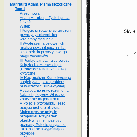
Mahrburg Adam, Pisma filozoficzne
Tom 1
Przedmowa
Adam Mahrburg. Życie i praca
filozofa
Wstęp
I Pojęcie przyczyny sprawczej i
przyczyny celowej. Ich
wzajemny stosunek
II Wyobrażenia celowe. Ich
analiza psychologiczna. Ich
stosunek do przyczynowego
biegu wypadków
III Pogląd Janeta na celowość.
Książka ks. Morawskiego
„Celowość w naturze". Uwagi
krytyczne
IV Racjonalizm. Konsekwencja
subjektywna, jako probierz
prawdziwości subjektywnej.
Rozciąganie praw rozumu na
świat objektywny. Właściwe
znaczenie racjonalizmu
V Pojęcie przypadku. Treść
pojęcia jest subjektywna.
Matematyczne pojęcie
przypadku. Przypadek
objektywny nie może być
poznany. Pojęcie przypadku,
jako instancja wyjaśniająca
przyrodę