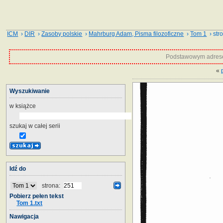
ICM
›
DIR
›
Zasoby polskie
›
Mahrburg Adam, Pisma filozoficzne
›
Tom 1
› str
Podstawowym adrese
«
Wyszukiwanie
w książce
szukaj w całej serii
Idź do
strona:
Pobierz pełen tekst
Tom 1.txt
Nawigacja