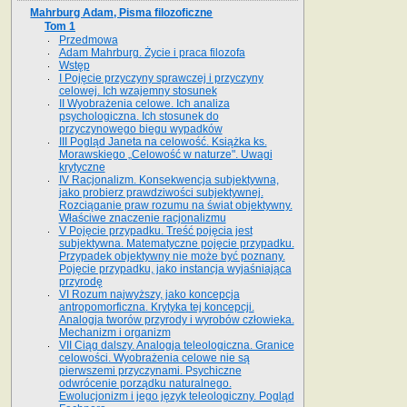
Mahrburg Adam, Pisma filozoficzne
Tom 1
Przedmowa
Adam Mahrburg. Życie i praca filozofa
Wstęp
I Pojęcie przyczyny sprawczej i przyczyny
celowej. Ich wzajemny stosunek
II Wyobrażenia celowe. Ich analiza
psychologiczna. Ich stosunek do
przyczynowego biegu wypadków
III Pogląd Janeta na celowość. Książka ks.
Morawskiego „Celowość w naturze". Uwagi
krytyczne
IV Racjonalizm. Konsekwencja subjektywna,
jako probierz prawdziwości subjektywnej.
Rozciąganie praw rozumu na świat objektywny.
Właściwe znaczenie racjonalizmu
V Pojęcie przypadku. Treść pojęcia jest
subjektywna. Matematyczne pojęcie przypadku.
Przypadek objektywny nie może być poznany.
Pojęcie przypadku, jako instancja wyjaśniająca
przyrodę
VI Rozum najwyższy, jako koncepcja
antropomorficzna. Krytyka tej koncepcji.
Analogja tworów przyrody i wyrobów człowieka.
Mechanizm i organizm
VII Ciąg dalszy. Analogja teleologiczna. Granice
celowości. Wyobrażenia celowe nie są
pierwszemi przyczynami. Psychiczne
odwrócenie porządku naturalnego.
Ewolucjonizm i jego język teleologiczny. Pogląd