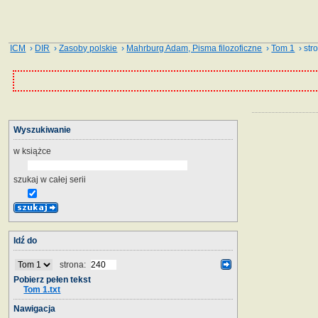
ICM
›
DIR
›
Zasoby polskie
›
Mahrburg Adam, Pisma filozoficzne
›
Tom 1
› str
Wyszukiwanie
w książce
szukaj w całej serii
Idź do
strona:
Pobierz pełen tekst
Tom 1.txt
Nawigacja