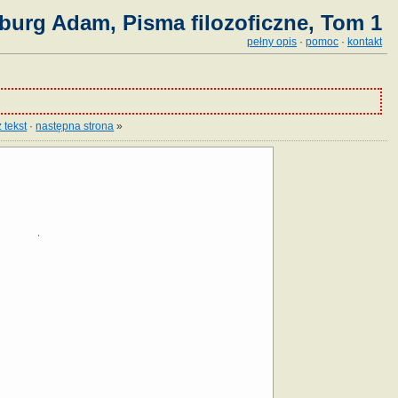
burg Adam, Pisma filozoficzne, Tom 1
pełny opis
·
pomoc
·
kontakt
 tekst
·
następna strona
»