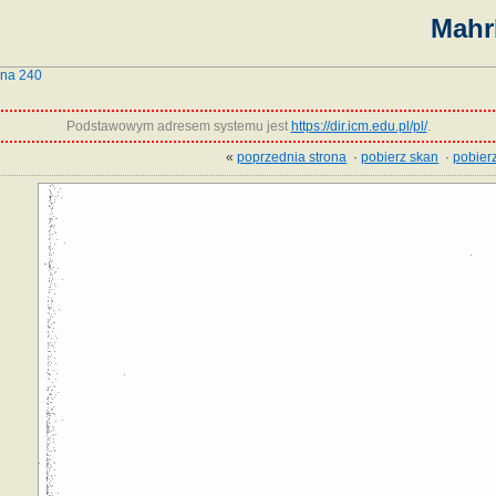
Mahr
ona 240
Podstawowym adresem systemu jest
https://dir.icm.edu.pl/pl/
.
«
poprzednia strona
·
pobierz skan
·
pobierz