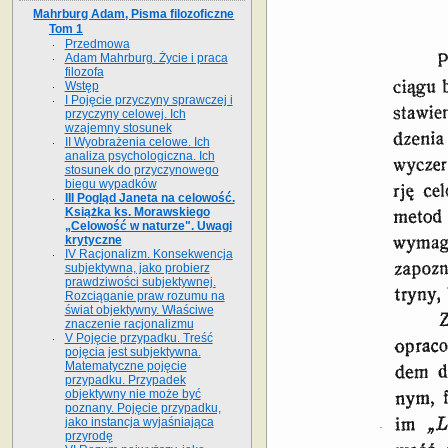
Mahrburg Adam, Pisma filozoficzne
Tom 1
Przedmowa
Adam Mahrburg. Życie i praca
filozofa
Wstęp
I Pojęcie przyczyny sprawczej i
przyczyny celowej. Ich
wzajemny stosunek
II Wyobrażenia celowe. Ich
analiza psychologiczna. Ich
stosunek do przyczynowego
biegu wypadków
III Pogląd Janeta na celowość.
Książka ks. Morawskiego
„Celowość w naturze". Uwagi
krytyczne
IV Racjonalizm. Konsekwencja
subjektywna, jako probierz
prawdziwości subjektywnej.
Rozciąganie praw rozumu na
świat objektywny. Właściwe
znaczenie racjonalizmu
V Pojęcie przypadku. Treść
pojęcia jest subjektywna.
Matematyczne pojęcie
przypadku. Przypadek
objektywny nie może być
poznany. Pojęcie przypadku,
jako instancja wyjaśniająca
przyrodę