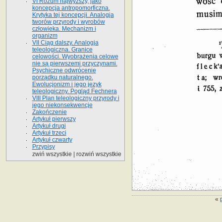
VI Rozum najwyższy, jako
koncepcja antropomorficzna.
Krytyka tej koncepcji. Analogja
tworów przyrody i wyrobów
człowieka. Mechanizm i
organizm
VII Ciąg dalszy. Analogja
teleologiczna. Granice
celowości. Wyobrażenia celowe
nie są pierwszemi przyczynami.
Psychiczne odwrócenie
porządku naturalnego.
Ewolucjonizm i jego język
teleologiczny. Pogląd Fechnera
VIII Plan teleologiczny przyrody i
jego niekonsekwencje
Zakończenie
Artykuł pierwszy
Artykuł drugi
Artykuł trzeci
Artykuł czwarty
Przypisy
zwiń wszystkie
|
rozwiń wszystkie
«