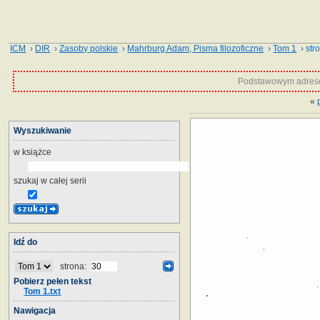
ICM
›
DIR
›
Zasoby polskie
›
Mahrburg Adam, Pisma filozoficzne
›
Tom 1
› str
Podstawowym adrese
«
Wyszukiwanie
w książce
szukaj w całej serii
Idź do
strona:
Pobierz pełen tekst
Tom 1.txt
Nawigacja