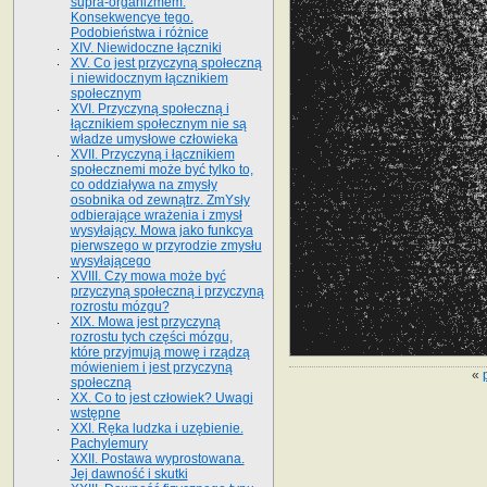
supra-organizmem.
Konsekwencye tego.
Podobieństwa i różnice
XIV. Niewidoczne łączniki
XV. Co jest przyczyną społeczną
i niewidocznym łącznikiem
społecznym
XVI. Przyczyną społeczną i
łącznikiem społecznym nie są
władze umysłowe człowieka
XVII. Przyczyną i łącznikiem
społecznemi może być tylko to,
co oddziaływa na zmysły
osobnika od zewnątrz. ZmYsły
odbierające wrażenia i zmysł
wysyłający. Mowa jako funkcya
pierwszego w przyrodzie zmysłu
wysyłającego
XVIII. Czy mowa może być
przyczyną społeczną i przyczyną
rozrostu mózgu?
XIX. Mowa jest przyczyną
rozrostu tych części mózgu,
które przyjmują mowę i rządzą
mówieniem i jest przyczyną
«
społeczną
XX. Co to jest człowiek? Uwagi
wstępne
XXI. Ręka ludzka i uzębienie.
Pachylemury
XXII. Postawa wyprostowana.
Jej dawność i skutki