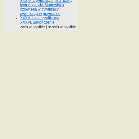
XXXIV. Cywilizacya jako realny
twór przyrody. Stanowisko
człowieka w cywilizacyi i
cywilizacyi w przyrodzie
XXXV. Istota cywilizacyi
XXXVI. Zakończenie
zwiń wszystkie
|
rozwiń wszystkie