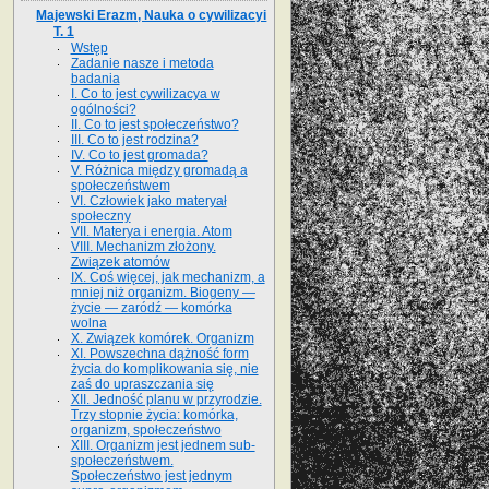
Majewski Erazm, Nauka o cywilizacyi
T. 1
Wstęp
Zadanie nasze i metoda
badania
I. Co to jest cywilizacya w
ogólności?
II. Co to jest społeczeństwo?
III. Co to jest rodzina?
IV. Co to jest gromada?
V. Różnica między gromadą a
społeczeństwem
VI. Człowiek jako materyał
społeczny
VII. Materya i energia. Atom
VIII. Mechanizm złożony.
Związek atomów
IX. Coś więcej, jak mechanizm, a
mniej niż organizm. Biogeny —
życie — zaródź — komórka
wolna
X. Związek komórek. Organizm
XI. Powszechna dążność form
życia do komplikowania się, nie
zaś do upraszczania się
XII. Jedność planu w przyrodzie.
Trzy stopnie życia: komórka,
organizm, społeczeństwo
XIII. Organizm jest jednem sub-
społeczeństwem.
Społeczeństwo jest jednym