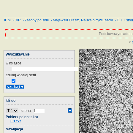
ICM
›
DIR
›
Zasoby polskie
›
Majewski Erazm, Nauka o cywilizacyi
›
T. 1
› stro
Podstawowym adrese
«
Wyszukiwanie
w książce
szukaj w całej serii
Idź do
strona:
Pobierz pełen tekst
T. 1.txt
Nawigacja