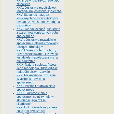
XXIII. Dawność fizycznego typu
człowieka
XXIV. Jestestwo przejściowe.
Materyał na jestestwo społeczne
XXV. Stosunek narzędzi
sztucznych do mowy. Korzyści
płynące z bytu społecznego dla
osobników
XXVI. Dziedziczność jako jeden
z warunków koniecznych bytu
społecznego
XXVII. Jestestwo prawdziwie
społeczne. Człowiek mówiący,
piszący i drukujący
XXVIII. Więź społeczna łączy
przez różnicowanie. Człowiek
jest dziełem społeczeństwa, a
nie odwrotnie
XXIX. Natura społeczeństwa.
Jego morfologia i fizyologia w
najogólniejszym zarysie
XXX. Materyały do poznania
fizycznej strony ciała
społecznego
XXXI. Postać i budowa ciała
społecznego
XXXII. Jak rośnie ciało
społeczne i co utrzymuje w
skupieniu jego części
składowe?
XXXIII. Odpowiedź na pytanie,
co to jest cywilizacya