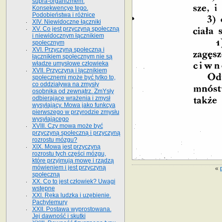
supra-organizmem.
Konsekwencye tego.
Podobieństwa i różnice
XIV. Niewidoczne łączniki
XV. Co jest przyczyną społeczną
i niewidocznym łącznikiem
społecznym
XVI. Przyczyną społeczną i
łącznikiem społecznym nie są
władze umysłowe człowieka
XVII. Przyczyną i łącznikiem
społecznemi może być tylko to,
co oddziaływa na zmysły
osobnika od zewnątrz. ZmYsły
odbierające wrażenia i zmysł
wysyłający. Mowa jako funkcya
pierwszego w przyrodzie zmysłu
wysyłającego
XVIII. Czy mowa może być
przyczyną społeczną i przyczyną
rozrostu mózgu?
XIX. Mowa jest przyczyną
rozrostu tych części mózgu,
które przyjmują mowę i rządzą
mówieniem i jest przyczyną
«
społeczną
XX. Co to jest człowiek? Uwagi
wstępne
XXI. Ręka ludzka i uzębienie.
Pachylemury
XXII. Postawa wyprostowana.
Jej dawność i skutki