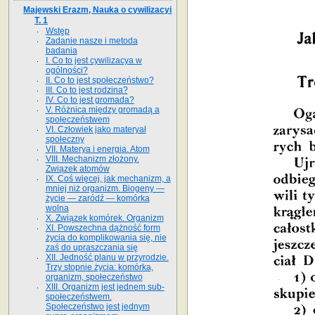
Majewski Erazm, Nauka o cywilizacyi
T. 1
Wstęp
Zadanie nasze i metoda
badania
I. Co to jest cywilizacya w
ogólności?
II. Co to jest społeczeństwo?
III. Co to jest rodzina?
IV. Co to jest gromada?
V. Różnica między gromadą a
społeczeństwem
VI. Człowiek jako materyał
społeczny
VII. Materya i energia. Atom
VIII. Mechanizm złożony.
Związek atomów
IX. Coś więcej, jak mechanizm, a
mniej niż organizm. Biogeny —
życie — zaródź — komórka
wolna
X. Związek komórek. Organizm
XI. Powszechna dążność form
życia do komplikowania się, nie
zaś do upraszczania się
XII. Jedność planu w przyrodzie.
Trzy stopnie życia: komórka,
organizm, społeczeństwo
XIII. Organizm jest jednem sub-
społeczeństwem.
Społeczeństwo jest jednym