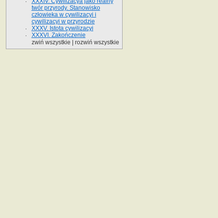
XXXIV. Cywilizacya jako realny
twór przyrody. Stanowisko
człowieka w cywilizacyi i
cywilizacyi w przyrodzie
XXXV. Istota cywilizacyi
XXXVI. Zakończenie
zwiń wszystkie
|
rozwiń wszystkie