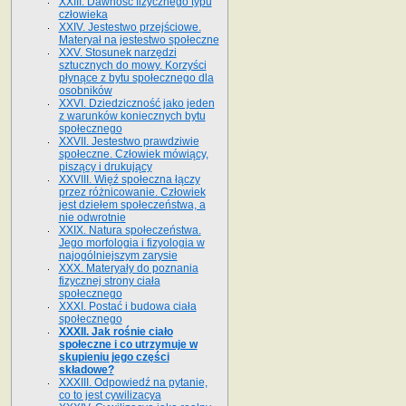
XXIII. Dawność fizycznego typu
człowieka
XXIV. Jestestwo przejściowe.
Materyał na jestestwo społeczne
XXV. Stosunek narzędzi
sztucznych do mowy. Korzyści
płynące z bytu społecznego dla
osobników
XXVI. Dziedziczność jako jeden
z warunków koniecznych bytu
społecznego
XXVII. Jestestwo prawdziwie
społeczne. Człowiek mówiący,
piszący i drukujący
XXVIII. Więź społeczna łączy
przez różnicowanie. Człowiek
jest dziełem społeczeństwa, a
nie odwrotnie
XXIX. Natura społeczeństwa.
Jego morfologia i fizyologia w
najogólniejszym zarysie
XXX. Materyały do poznania
fizycznej strony ciała
społecznego
XXXI. Postać i budowa ciała
społecznego
XXXII. Jak rośnie ciało
społeczne i co utrzymuje w
skupieniu jego części
składowe?
XXXIII. Odpowiedź na pytanie,
co to jest cywilizacya