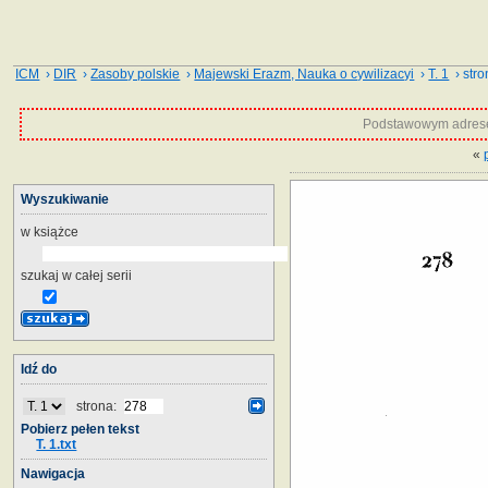
ICM
›
DIR
›
Zasoby polskie
›
Majewski Erazm, Nauka o cywilizacyi
›
T. 1
› stro
Podstawowym adrese
«
Wyszukiwanie
w książce
szukaj w całej serii
Idź do
strona:
Pobierz pełen tekst
T. 1.txt
Nawigacja