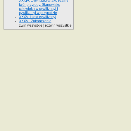
XXXIV. Cywilizacya jako realny
twór przyrody. Stanowisko
człowieka w cywilizacyi i
cywilizacyi w przyrodzie
XXXV. Istota cywilizacyi
XXXVI. Zakończenie
zwiń wszystkie
|
rozwiń wszystkie