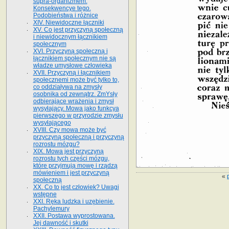
supra-organizmem.
Konsekwencye tego.
Podobieństwa i różnice
XIV. Niewidoczne łączniki
XV. Co jest przyczyną społeczną
i niewidocznym łącznikiem
społecznym
XVI. Przyczyną społeczną i
łącznikiem społecznym nie są
władze umysłowe człowieka
XVII. Przyczyną i łącznikiem
społecznemi może być tylko to,
co oddziaływa na zmysły
osobnika od zewnątrz. ZmYsły
odbierające wrażenia i zmysł
wysyłający. Mowa jako funkcya
pierwszego w przyrodzie zmysłu
wysyłającego
XVIII. Czy mowa może być
przyczyną społeczną i przyczyną
rozrostu mózgu?
XIX. Mowa jest przyczyną
rozrostu tych części mózgu,
które przyjmują mowę i rządzą
mówieniem i jest przyczyną
«
społeczną
XX. Co to jest człowiek? Uwagi
wstępne
XXI. Ręka ludzka i uzębienie.
Pachylemury
XXII. Postawa wyprostowana.
Jej dawność i skutki