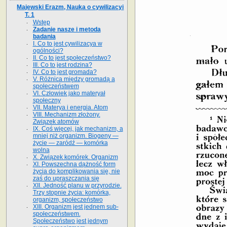
Majewski Erazm, Nauka o cywilizacyi
T. 1
Wstęp
Zadanie nasze i metoda
badania
I. Co to jest cywilizacya w
ogólności?
II. Co to jest społeczeństwo?
III. Co to jest rodzina?
IV. Co to jest gromada?
V. Różnica między gromadą a
społeczeństwem
VI. Człowiek jako materyał
społeczny
VII. Materya i energia. Atom
VIII. Mechanizm złożony.
Związek atomów
IX. Coś więcej, jak mechanizm, a
mniej niż organizm. Biogeny —
życie — zaródź — komórka
wolna
X. Związek komórek. Organizm
XI. Powszechna dążność form
życia do komplikowania się, nie
zaś do upraszczania się
XII. Jedność planu w przyrodzie.
Trzy stopnie życia: komórka,
organizm, społeczeństwo
XIII. Organizm jest jednem sub-
społeczeństwem.
Społeczeństwo jest jednym