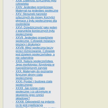
XXIII. Dawność fizycznego typu
człowieka
XXIV. Jestestwo przejściowe.
Materyał na jestestwo społeczne
XXV. Stosunek narzędzi
sztucznych do mowy. Korzyści
płynące z bytu społecznego dla
osobników
XXVI. Dziedziczność jako jeden
z warunków koniecznych bytu
społecznego
XXVII. Jestestwo prawdziwie
społeczne. Człowiek mówiący,
piszący i drukujący
XXVIII. Więź społeczna łączy
przez różnicowanie. Człowiek
jest dziełem społeczeństwa, a
nie odwrotnie
XXIX. Natura społeczeństwa.
Jego morfologia i fizyologia w
najogólniejszym zarysie
XXX. Materyały do poznania
fizycznej strony ciała
społecznego
XXXI. Postać i budowa ciała
społecznego
XXXII. Jak rośnie ciało
społeczne i co utrzymuje w
skupieniu jego części
składowe?
XXXIII. Odpowiedź na pytanie,
co to jest cywilizacya