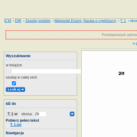
ICM
›
DIR
›
Zasoby polskie
›
Majewski Erazm, Nauka o cywilizacyi
›
T. 1
› stro
Podstawowym adrese
«
Wyszukiwanie
w książce
szukaj w całej serii
Idź do
strona:
Pobierz pełen tekst
T. 1.txt
Nawigacja