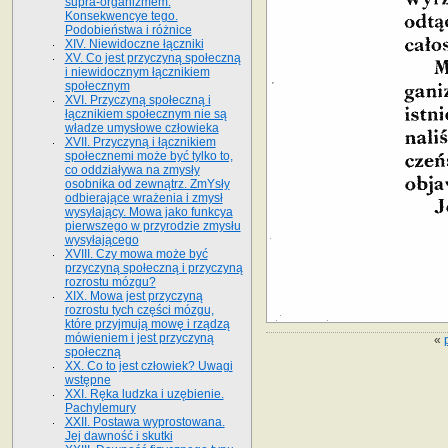
supra-organizmem.
Konsekwencye tego.
Podobieństwa i różnice
XIV. Niewidoczne łączniki
XV. Co jest przyczyną społeczną
i niewidocznym łącznikiem
społecznym
XVI. Przyczyną społeczną i
łącznikiem społecznym nie są
władze umysłowe człowieka
XVII. Przyczyną i łącznikiem
społecznemi może być tylko to,
co oddziaływa na zmysły
osobnika od zewnątrz. ZmYsły
odbierające wrażenia i zmysł
wysyłający. Mowa jako funkcya
pierwszego w przyrodzie zmysłu
wysyłającego
XVIII. Czy mowa może być
przyczyną społeczną i przyczyną
rozrostu mózgu?
XIX. Mowa jest przyczyną
rozrostu tych części mózgu,
które przyjmują mowę i rządzą
mówieniem i jest przyczyną
«
społeczną
XX. Co to jest człowiek? Uwagi
wstępne
XXI. Ręka ludzka i uzębienie.
Pachylemury
XXII. Postawa wyprostowana.
Jej dawność i skutki