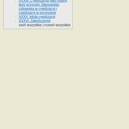
XXXIV. Cywilizacya jako realny
twór przyrody. Stanowisko
człowieka w cywilizacyi i
cywilizacyi w przyrodzie
XXXV. Istota cywilizacyi
XXXVI. Zakończenie
zwiń wszystkie
|
rozwiń wszystkie