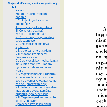
Majewski Erazm, Nauka o cywilizacyi
T. 1
Wstęp
Zadanie nasze i metoda
badania
I. Co to jest cywilizacya w
ogólności?
II. Co to jest społeczeństwo?
III. Co to jest rodzina?
IV. Co to jest gromada?
V. Różnica między gromadą a
społeczeństwem
VI. Człowiek jako materyał
społeczny
VII. Materya i energia. Atom
VIII. Mechanizm złożony.
Związek atomów
IX. Coś więcej, jak mechanizm, a
mniej niż organizm. Biogeny —
życie — zaródź — komórka
wolna
X. Związek komórek. Organizm
XI. Powszechna dążność form
życia do komplikowania się, nie
zaś do upraszczania się
XII. Jedność planu w przyrodzie.
Trzy stopnie życia: komórka,
organizm, społeczeństwo
XIII. Organizm jest jednem sub-
społeczeństwem.
Społeczeństwo jest jednym