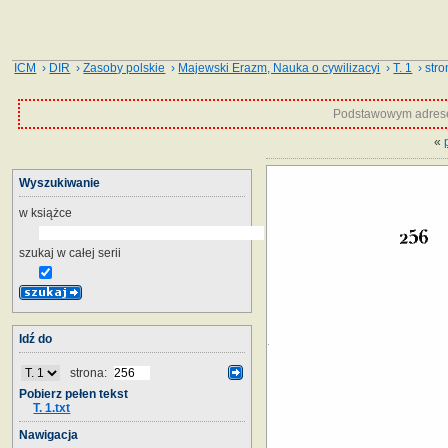
ICM
›
DIR
›
Zasoby polskie
›
Majewski Erazm, Nauka o cywilizacyi
›
T. 1
› stro
Podstawowym adrese
«
Wyszukiwanie
w książce
szukaj w całej serii
Idź do
strona:
Pobierz pełen tekst
T. 1.txt
Nawigacja