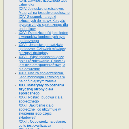
XXIII. Dawność fizycznego typu
człowieka
XXIV. Jestestwo przejściowe.
Materyał na jestestwo społeczne
XXV. Stosunek narzędzi
sztucznych do mowy. Korzyści
płynące z bytu społecznego dla
osobników
XXVI. Dziedziczność jako jeden
z warunków koniecznych bytu
społecznego
XXVII. Jestestwo prawdziwie
społeczne. Człowiek mówiący,
piszący i drukujący
XXVIII. Więź społeczna łączy
przez różnicowanie. Człowiek
jest dziełem społeczeństwa, a
nie odwrotnie
XXIX. Natura społeczeństwa.
Jego morfologia i fizyologia w
najogólniejszym zarysie
XXX. Materyały do poznania
fizycznej strony ciała
społecznego
XXXI. Postać i budowa ciała
społecznego
XXXII. Jak rośnie ciało
społeczne i co utrzymuje w
skupieniu jego części
składowe?
XXXIII. Odpowiedź na pytanie,
co to jest cywilizacya