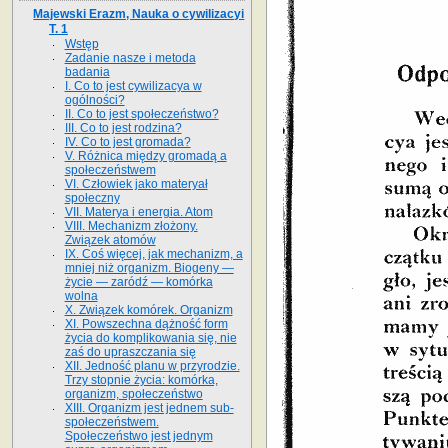
Majewski Erazm, Nauka o cywilizacyi
T. 1
Wstęp
Zadanie nasze i metoda
badania
I. Co to jest cywilizacya w
ogólności?
II. Co to jest społeczeństwo?
III. Co to jest rodzina?
IV. Co to jest gromada?
V. Różnica między gromadą a
społeczeństwem
VI. Człowiek jako materyał
społeczny
VII. Materya i energia. Atom
VIII. Mechanizm złożony.
Związek atomów
IX. Coś więcej, jak mechanizm, a
mniej niż organizm. Biogeny —
życie — zaródź — komórka
wolna
X. Związek komórek. Organizm
XI. Powszechna dążność form
życia do komplikowania się, nie
zaś do upraszczania się
XII. Jedność planu w przyrodzie.
Trzy stopnie życia: komórka,
organizm, społeczeństwo
XIII. Organizm jest jednem sub-
społeczeństwem.
Społeczeństwo jest jednym