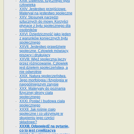
XXIII. Dawność fizycznego typu
człowieka
XXIV. Jestestwo przejściowe.
Materyał na jestestwo społeczne
XXV. Stosunek narzędzi
sztucznych do mowy. Korzyści
płynące z bytu społecznego dla
osobników
XXVI. Dziedziczność jako jeden
z warunków koniecznych bytu
społecznego
XXVII. Jestestwo prawdziwie
społeczne. Człowiek mówiący,
piszący i drukujący
XXVIII. Więź społeczna łączy
przez różnicowanie. Człowiek
jest dziełem społeczeństwa, a
nie odwrotnie
XXIX. Natura społeczeństwa.
Jego morfologia i fizyologia w
najogólniejszym zarysie
XXX. Materyały do poznania
fizycznej strony ciała
społecznego
XXXI. Postać i budowa ciała
społecznego
XXXII. Jak rośnie ciało
społeczne i co utrzymuje w
skupieniu jego części
składowe?
XXXIII. Odpowiedź na pytanie,
co to jest cywilizacya