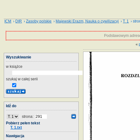
ICM
›
DIR
›
Zasoby polskie
›
Majewski Erazm, Nauka o cywilizacyi
›
T. 1
› stro
Podstawowym adrese
«
Wyszukiwanie
w książce
szukaj w całej serii
Idź do
strona:
Pobierz pełen tekst
T. 1.txt
Nawigacja