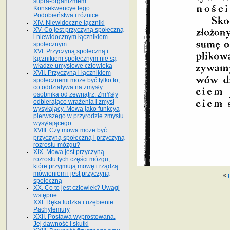
supra-organizmem.
Konsekwencye tego.
Podobieństwa i różnice
XIV. Niewidoczne łączniki
XV. Co jest przyczyną społeczną
i niewidocznym łącznikiem
społecznym
XVI. Przyczyną społeczną i
łącznikiem społecznym nie są
władze umysłowe człowieka
XVII. Przyczyną i łącznikiem
społecznemi może być tylko to,
co oddziaływa na zmysły
osobnika od zewnątrz. ZmYsły
odbierające wrażenia i zmysł
wysyłający. Mowa jako funkcya
pierwszego w przyrodzie zmysłu
wysyłającego
XVIII. Czy mowa może być
przyczyną społeczną i przyczyną
rozrostu mózgu?
XIX. Mowa jest przyczyną
rozrostu tych części mózgu,
które przyjmują mowę i rządzą
mówieniem i jest przyczyną
«
społeczną
XX. Co to jest człowiek? Uwagi
wstępne
XXI. Ręka ludzka i uzębienie.
Pachylemury
XXII. Postawa wyprostowana.
Jej dawność i skutki