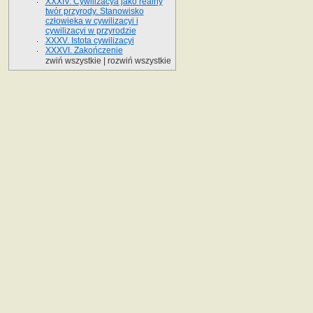
XXXIV. Cywilizacya jako realny
twór przyrody. Stanowisko
człowieka w cywilizacyi i
cywilizacyi w przyrodzie
XXXV. Istota cywilizacyi
XXXVI. Zakończenie
zwiń wszystkie
|
rozwiń wszystkie