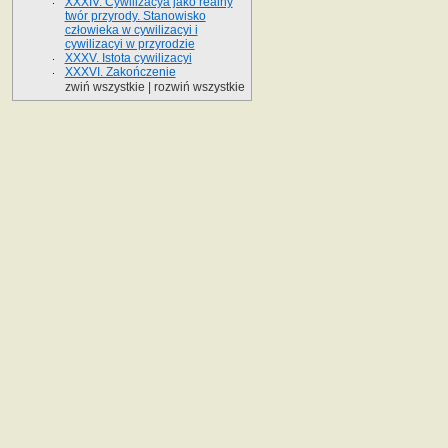
XXXIV. Cywilizacya jako realny
twór przyrody. Stanowisko
człowieka w cywilizacyi i
cywilizacyi w przyrodzie
XXXV. Istota cywilizacyi
XXXVI. Zakończenie
zwiń wszystkie
|
rozwiń wszystkie