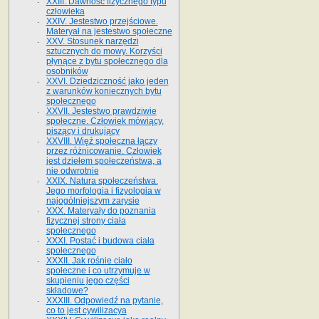
XXIII. Dawność fizycznego typu
człowieka
XXIV. Jestestwo przejściowe.
Materyał na jestestwo społeczne
XXV. Stosunek narzędzi
sztucznych do mowy. Korzyści
płynące z bytu społecznego dla
osobników
XXVI. Dziedziczność jako jeden
z warunków koniecznych bytu
społecznego
XXVII. Jestestwo prawdziwie
społeczne. Człowiek mówiący,
piszący i drukujący
XXVIII. Więź społeczna łączy
przez różnicowanie. Człowiek
jest dziełem społeczeństwa, a
nie odwrotnie
XXIX. Natura społeczeństwa.
Jego morfologia i fizyologia w
najogólniejszym zarysie
XXX. Materyały do poznania
fizycznej strony ciała
społecznego
XXXI. Postać i budowa ciała
społecznego
XXXII. Jak rośnie ciało
społeczne i co utrzymuje w
skupieniu jego części
składowe?
XXXIII. Odpowiedź na pytanie,
co to jest cywilizacya