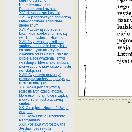
supra-organizmem.
Konsekwencye tego.
Podobieństwa i różnice
XIV. Niewidoczne łączniki
XV. Co jest przyczyną społeczną
i niewidocznym łącznikiem
społecznym
XVI. Przyczyną społeczną i
łącznikiem społecznym nie są
władze umysłowe człowieka
XVII. Przyczyną i łącznikiem
społecznemi może być tylko to,
co oddziaływa na zmysły
osobnika od zewnątrz. ZmYsły
odbierające wrażenia i zmysł
wysyłający. Mowa jako funkcya
pierwszego w przyrodzie zmysłu
wysyłającego
XVIII. Czy mowa może być
przyczyną społeczną i przyczyną
rozrostu mózgu?
XIX. Mowa jest przyczyną
rozrostu tych części mózgu,
które przyjmują mowę i rządzą
mówieniem i jest przyczyną
«
społeczną
XX. Co to jest człowiek? Uwagi
wstępne
XXI. Ręka ludzka i uzębienie.
Pachylemury
XXII. Postawa wyprostowana.
Jej dawność i skutki