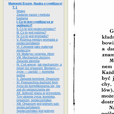
Majewski Erazm, Nauka o cywilizacyi
T. 1
Wstęp
Zadanie nasze i metoda
badania
I. Co to jest cywilizacya w
ogólności?
II. Co to jest społeczeństwo?
III. Co to jest rodzina?
IV. Co to jest gromada?
V. Różnica między gromadą a
społeczeństwem
VI. Człowiek jako materyał
społeczny
VII. Materya i energia. Atom
VIII. Mechanizm złożony.
Związek atomów
IX. Coś więcej, jak mechanizm, a
mniej niż organizm. Biogeny —
życie — zaródź — komórka
wolna
X. Związek komórek. Organizm
XI. Powszechna dążność form
życia do komplikowania się, nie
zaś do upraszczania się
XII. Jedność planu w przyrodzie.
Trzy stopnie życia: komórka,
organizm, społeczeństwo
XIII. Organizm jest jednem sub-
społeczeństwem.
Społeczeństwo jest jednym