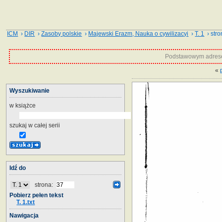
ICM
›
DIR
›
Zasoby polskie
›
Majewski Erazm, Nauka o cywilizacyi
›
T. 1
› stro
Podstawowym adrese
«
Wyszukiwanie
w książce
szukaj w całej serii
Idź do
strona:
Pobierz pełen tekst
T. 1.txt
Nawigacja