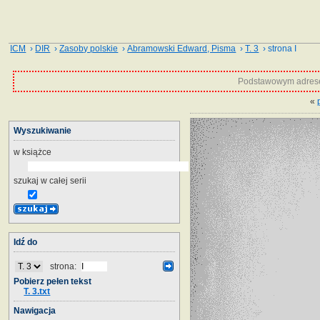
ICM
›
DIR
›
Zasoby polskie
›
Abramowski Edward, Pisma
›
T. 3
› strona I
Podstawowym adrese
«
Wyszukiwanie
w książce
szukaj w całej serii
Idź do
strona:
Pobierz pełen tekst
T. 3.txt
Nawigacja