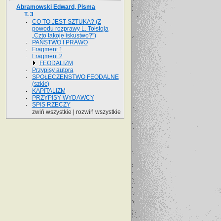
Abramowski Edward, Pisma
T. 3
CO TO JEST SZTUKA? (Z
powodu rozprawy L. Tołstoja
„Czto takoje iskustwo?")
PAŃSTWO I PRAWO
Fragment 1
Fragment 2
FEODALIZM
Przypisy autora
SPOŁECZEŃSTWO FEODALNE
(szkic)
KAPITALIZM
PRZYPISY WYDAWCY
SPIS RZECZY
zwiń wszystkie
|
rozwiń wszystkie