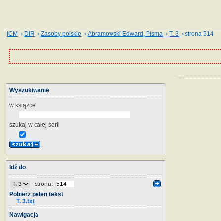
ICM
›
DIR
›
Zasoby polskie
›
Abramowski Edward, Pisma
›
T. 3
› strona 514
Wyszukiwanie
w książce
szukaj w całej serii
Idź do
strona:
Pobierz pełen tekst
T. 3.txt
Nawigacja