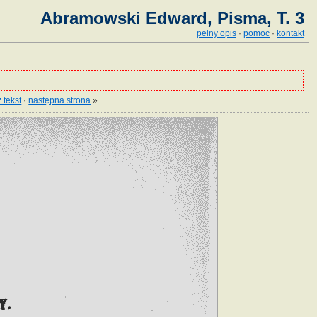
Abramowski Edward, Pisma, T. 3
pełny opis
·
pomoc
·
kontakt
 tekst
·
następna strona
»