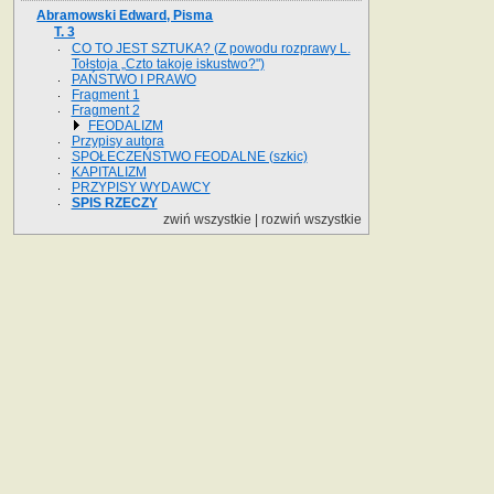
Abramowski Edward, Pisma
T. 3
CO TO JEST SZTUKA? (Z powodu rozprawy L.
Tołstoja „Czto takoje iskustwo?")
PAŃSTWO I PRAWO
Fragment 1
Fragment 2
FEODALIZM
Przypisy autora
SPOŁECZEŃSTWO FEODALNE (szkic)
KAPITALIZM
PRZYPISY WYDAWCY
SPIS RZECZY
zwiń wszystkie
|
rozwiń wszystkie