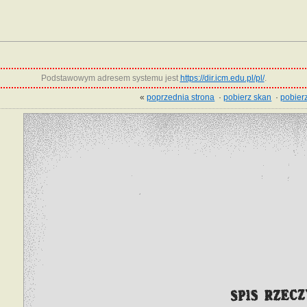
Podstawowym adresem systemu jest
https://dir.icm.edu.pl/pl/
.
«
poprzednia strona
·
pobierz skan
·
pobierz