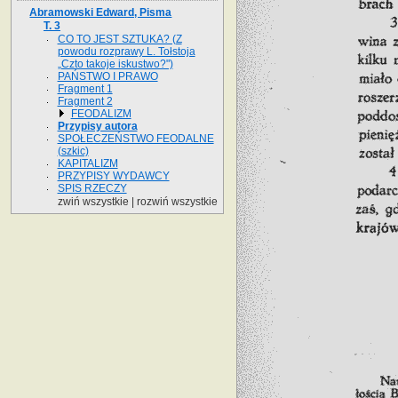
Abramowski Edward, Pisma
T. 3
CO TO JEST SZTUKA? (Z
powodu rozprawy L. Tołstoja
„Czto takoje iskustwo?")
PAŃSTWO I PRAWO
Fragment 1
Fragment 2
FEODALIZM
Przypisy autora
SPOŁECZEŃSTWO FEODALNE
(szkic)
KAPITALIZM
PRZYPISY WYDAWCY
SPIS RZECZY
zwiń wszystkie
|
rozwiń wszystkie