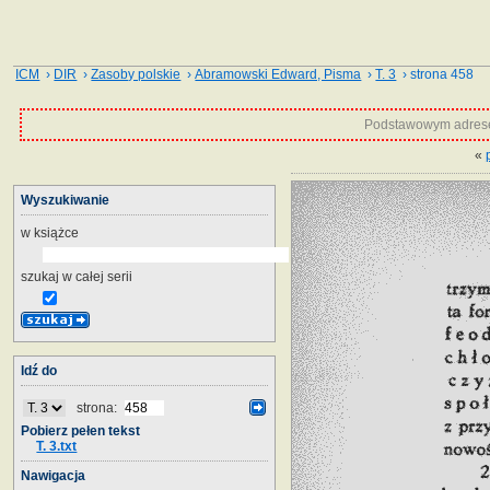
ICM
›
DIR
›
Zasoby polskie
›
Abramowski Edward, Pisma
›
T. 3
› strona 458
Podstawowym adrese
«
Wyszukiwanie
w książce
szukaj w całej serii
Idź do
strona:
Pobierz pełen tekst
T. 3.txt
Nawigacja