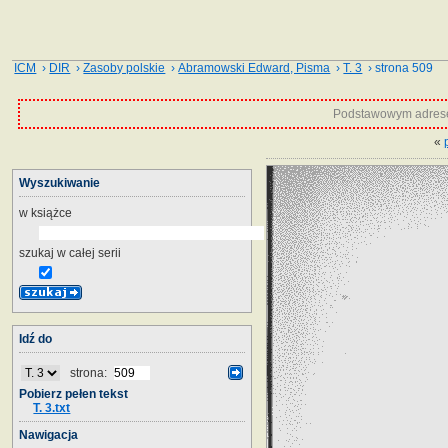
ICM
›
DIR
›
Zasoby polskie
›
Abramowski Edward, Pisma
›
T. 3
› strona 509
Podstawowym adrese
«
Wyszukiwanie
w książce
szukaj w całej serii
Idź do
strona:
Pobierz pełen tekst
T. 3.txt
Nawigacja