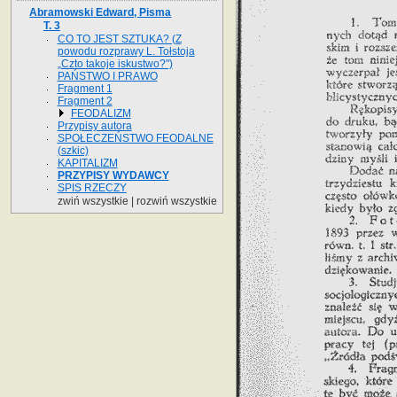
Abramowski Edward, Pisma
T. 3
CO TO JEST SZTUKA? (Z
powodu rozprawy L. Tołstoja
„Czto takoje iskustwo?")
PAŃSTWO I PRAWO
Fragment 1
Fragment 2
FEODALIZM
Przypisy autora
SPOŁECZEŃSTWO FEODALNE
(szkic)
KAPITALIZM
PRZYPISY WYDAWCY
SPIS RZECZY
zwiń wszystkie
|
rozwiń wszystkie