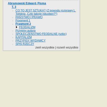
Abramowski Edward, Pisma
T. 3
CO TO JEST SZTUKA? (Z powodu rozprawy L.
Tołstoja „Czto takoje iskustwo?")
PAŃSTWO I PRAWO
Fragment 1
Fragment 2
FEODALIZM
Przypisy autora
SPOŁECZEŃSTWO FEODALNE (szkic)
KAPITALIZM
PRZYPISY WYDAWCY
SPIS RZECZY
zwiń wszystkie
|
rozwiń wszystkie