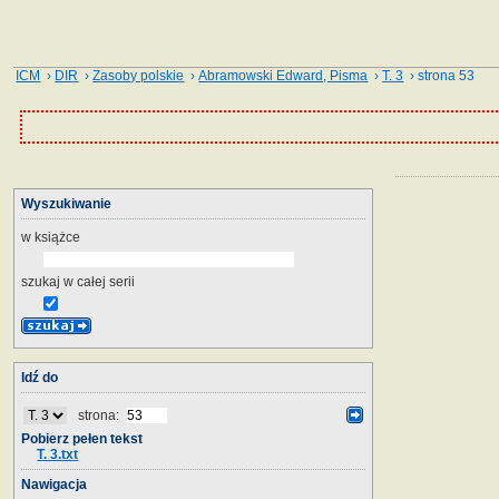
ICM
›
DIR
›
Zasoby polskie
›
Abramowski Edward, Pisma
›
T. 3
› strona 53
Wyszukiwanie
w książce
szukaj w całej serii
Idź do
strona:
Pobierz pełen tekst
T. 3.txt
Nawigacja