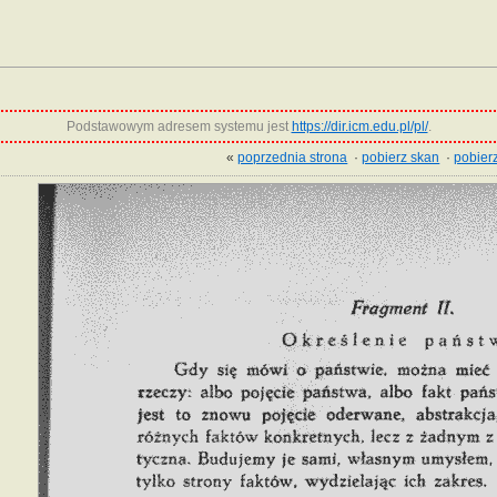
Podstawowym adresem systemu jest
https://dir.icm.edu.pl/pl/
.
«
poprzednia strona
·
pobierz skan
·
pobierz