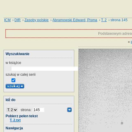
ICM
›
DIR
›
Zasoby polskie
›
Abramowski Edward, Pisma
›
T. 2
› strona 145
Podstawowym adrese
«
Wyszukiwanie
w książce
szukaj w całej serii
Idź do
strona:
Pobierz pełen tekst
T. 2.txt
Nawigacja