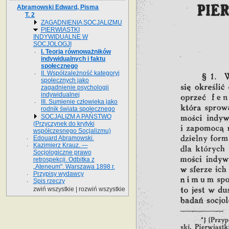
Abramowski Edward, Pisma
T. 2
ZAGADNIENIA SOCJALIZMU
PIERWIASTKI
INDYWIDUALNE W
SOCJOLOGJI
I. Teorja równoważników
indywidualnych i faktu
społecznego
II. Współzależność kategoryj
społecznych jako
zagadnienie psychologji
indywidualnej
III. Sumienie człowieka jako
rodnik świata społecznego
SOCJALIZM A PAŃSTWO
(Przyczynek do krytyki
współczesnego Socjalizmu)
Edouard Abramowski.
Kazimierz Krauz. —
Socjologiczne prawo
retrospekcji. Odbitka z
„Ateneum". Warszawa 1898 r.
Przypisy wydawcy
Spis rzeczy
zwiń wszystkie
|
rozwiń wszystkie