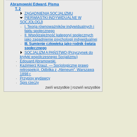
Abramowski Edward, Pisma
T. 2
ZAGADNIENIA SOCJALIZMU
PIERWIASTKI INDYWIDUALNE W
SOCJOLOGJI
I. Teorja równoważników indywidualnych i
faktu społecznego
II. Współzależność kategoryj społecznych
jako zagadnienie psychologji indywidualnej
III. Sumienie człowieka jako rodnik świata
społecznego
SOCJALIZM A PAŃSTWO (Przyczynek do
krytyki współczesnego Socjalizmu)
Edouard Abramowski.
Kazimierz Krauz. — Socjologiczne prawo
retrospekcji. Odbitka z „Ateneum". Warszawa
1898 r.
Przypisy wydawcy
Spis rzeczy
zwiń wszystkie
|
rozwiń wszystkie