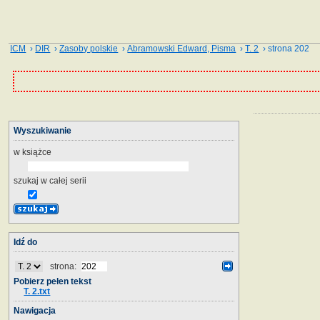
ICM
›
DIR
›
Zasoby polskie
›
Abramowski Edward, Pisma
›
T. 2
› strona 202
Wyszukiwanie
w książce
szukaj w całej serii
Idź do
strona:
Pobierz pełen tekst
T. 2.txt
Nawigacja