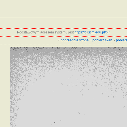
Podstawowym adresem systemu jest
https://dir.icm.edu.pl/pl/
.
«
poprzednia strona
·
pobierz skan
·
pobierz