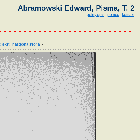
Abramowski Edward, Pisma, T. 2
pełny opis
·
pomoc
·
kontakt
 tekst
·
następna strona
»