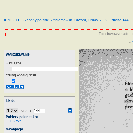
ICM
›
DIR
›
Zasoby polskie
›
Abramowski Edward, Pisma
›
T. 2
› strona 144
Podstawowym adrese
«
Wyszukiwanie
w książce
szukaj w całej serii
Idź do
strona:
Pobierz pełen tekst
T. 2.txt
Nawigacja