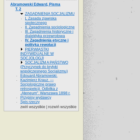
Abramowski Edward, Pisma
T. 2
ZAGADNIENIA SOCJALIZMU
L Zasada zjawiska
społecznego
II. Zagadnienia socjologiczne
III. Zagadnienia historyczne i
djalektyka przewrotowa
IV. Zagadnienia etyczne i
polityka rewolucji
PIERWIASTKI
INDYWIDUALNE W
SOCJOLOGJI
SOCJALIZM A PAŃSTWO
(Przyczynek do krytyki
współczesnego Socjalizmu)
Edouard Abramowski.
Kazimierz Krauz. —
Socjologiczne prawo
retrospekcji. Odbitka z
„Ateneum". Warszawa 1898 r.
Przypisy wydawcy
Spis rzeczy
zwiń wszystkie
|
rozwiń wszystkie