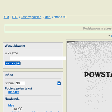
ICM
›
DIR
›
Zasoby polskie
›
Idee
› strona 99
Podstawowym adrese
«
Wyszukiwanie
w książce
Idź do
strona:
Pobierz pełen tekst
Idee.txt
Nawigacja
Idee
TREŚĆ: