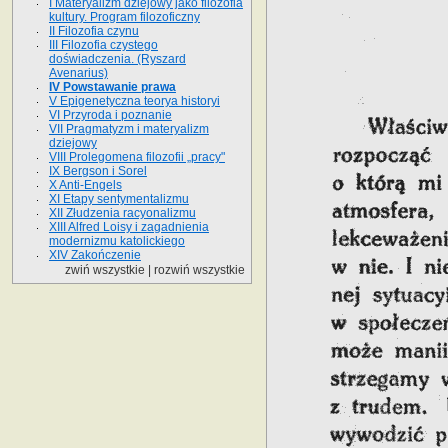
I Materyalizm dziejowy jako filozofia
kultury. Program filozoficzny
II Filozofia czynu
III Filozofia czystego
doświadczenia. (Ryszard
Avenarius)
IV Powstawanie prawa
V Epigenetyczna teorya historyi
VI Przyroda i poznanie
VII Pragmatyzm i materyalizm
dziejowy
VIII Prolegomena filozofii „pracy"
IX Bergson i Sorel
X Anti-Engels
XI Etapy sentymentalizmu
XII Złudzenia racyonalizmu
XIII Alfred Loisy i zagadnienia
modernizmu katolickiego
XIV Zakończenie
zwiń wszystkie
|
rozwiń wszystkie