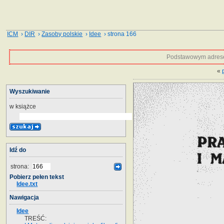
ICM
›
DIR
›
Zasoby polskie
›
Idee
› strona 166
Podstawowym adrese
«
Wyszukiwanie
w książce
Idź do
strona:
Pobierz pełen tekst
Idee.txt
Nawigacja
Idee
TREŚĆ: