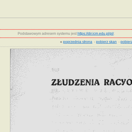
Podstawowym adresem systemu jest
https://dir.icm.edu.pl/pl/
.
«
poprzednia strona
·
pobierz skan
·
pobierz