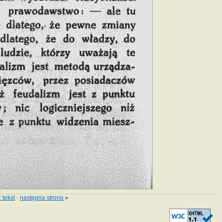
 tekst
·
następna strona
»