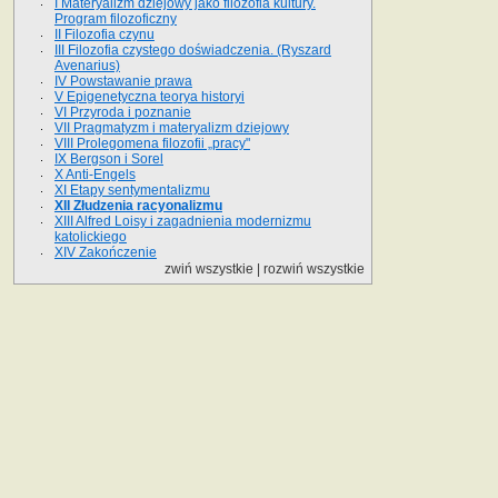
I Materyalizm dziejowy jako filozofia kultury.
Program filozoficzny
II Filozofia czynu
III Filozofia czystego doświadczenia. (Ryszard
Avenarius)
IV Powstawanie prawa
V Epigenetyczna teorya historyi
VI Przyroda i poznanie
VII Pragmatyzm i materyalizm dziejowy
VIII Prolegomena filozofii „pracy"
IX Bergson i Sorel
X Anti-Engels
XI Etapy sentymentalizmu
XII Złudzenia racyonalizmu
XIII Alfred Loisy i zagadnienia modernizmu
katolickiego
XIV Zakończenie
zwiń wszystkie
|
rozwiń wszystkie