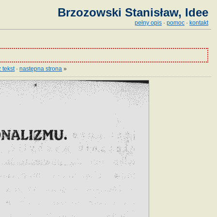
Brzozowski Stanisław, Idee
pełny opis
·
pomoc
·
kontakt
 tekst
·
następna strona
»