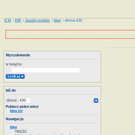
ICM
›
DIR
›
Zasoby polskie
›
Idee
› strona 430
Wyszukiwanie
w książce
Idź do
strona:
Pobierz pełen tekst
Idee.txt
Nawigacja
Idee
TREŚĆ: