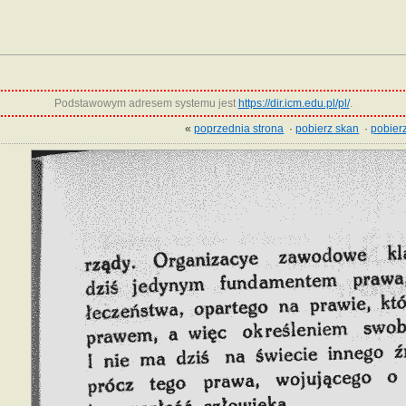
Podstawowym adresem systemu jest
https://dir.icm.edu.pl/pl/
.
«
poprzednia strona
·
pobierz skan
·
pobierz