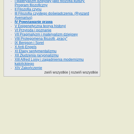
I Materyalizm dziejowy jako filozofia kultury.
Program filozoficzny
II Filozofia czynu
III Filozofia czystego doświadczenia. (Ryszard
Avenarius)
IV Powstawanie prawa
V Epigenetyczna teorya historyi
VI Przyroda i poznanie
VII Pragmatyzm i materyalizm dziejowy
VIII Prolegomena filozofii „pracy"
IX Bergson i Sorel
X Anti-Engels
XI Etapy sentymentalizmu
XII Złudzenia racyonalizmu
XIII Alfred Loisy i zagadnienia modernizmu
katolickiego
XIV Zakończenie
zwiń wszystkie
|
rozwiń wszystkie