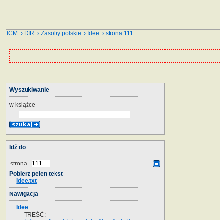
ICM
›
DIR
›
Zasoby polskie
›
Idee
› strona 111
Wyszukiwanie
w książce
Idź do
strona:
Pobierz pełen tekst
Idee.txt
Nawigacja
Idee
TREŚĆ: