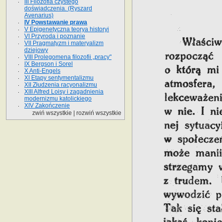
III Filozofia czystego
doświadczenia. (Ryszard
Avenarius)
IV Powstawanie prawa
V Epigenetyczna teorya historyi
VI Przyroda i poznanie
VII Pragmatyzm i materyalizm
dziejowy
VIII Prolegomena filozofii „pracy"
IX Bergson i Sorel
X Anti-Engels
XI Etapy sentymentalizmu
XII Złudzenia racyonalizmu
XIII Alfred Loisy i zagadnienia
modernizmu katolickiego
XIV Zakończenie
zwiń wszystkie
|
rozwiń wszystkie