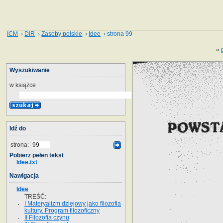
ICM
›
DIR
›
Zasoby polskie
›
Idee
› strona 99
«
Wyszukiwanie
w książce
Idź do
strona:
Pobierz pełen tekst
Idee.txt
Nawigacja
Idee
TREŚĆ:
I Materyalizm dziejowy jako filozofia
kultury. Program filozoficzny
II Filozofia czynu