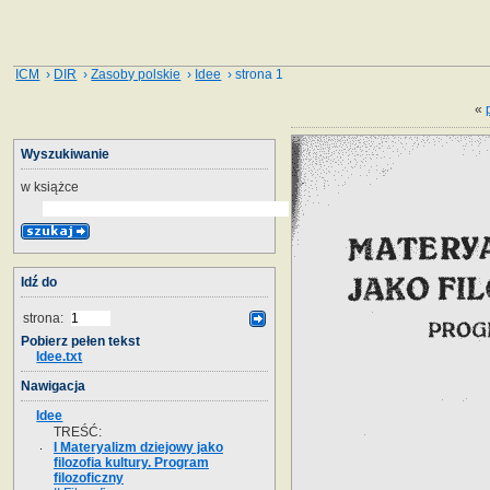
ICM
›
DIR
›
Zasoby polskie
›
Idee
› strona 1
«
Wyszukiwanie
w książce
Idź do
strona:
Pobierz pełen tekst
Idee.txt
Nawigacja
Idee
TREŚĆ:
I Materyalizm dziejowy jako
filozofia kultury. Program
filozoficzny