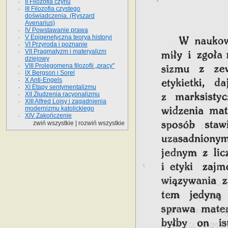
II Filozofia czynu
III Filozofia czystego
doświadczenia. (Ryszard
Avenarius)
IV Powstawanie prawa
V Epigenetyczna teorya historyi
VI Przyroda i poznanie
VII Pragmatyzm i materyalizm
dziejowy
VIII Prolegomena filozofii „pracy"
IX Bergson i Sorel
X Anti-Engels
XI Etapy sentymentalizmu
XII Złudzenia racyonalizmu
XIII Alfred Loisy i zagadnienia
modernizmu katolickiego
XIV Zakończenie
zwiń wszystkie
|
rozwiń wszystkie