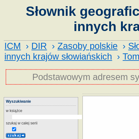
Słownik geografic
innych kr
ICM
›
DIR
›
Zasoby polskie
›
Sł
innych krajów słowiańskich
›
Tom
Podstawowym adresem sy
Wyszukiwanie
w książce
szukaj w całej serii