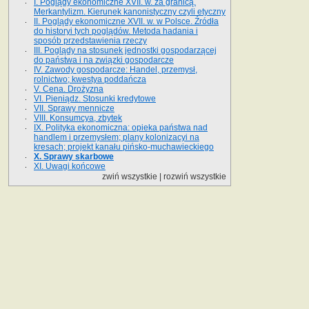
I. Poglądy ekonomiczne XVII. w. za granicą.
Merkantylizm. Kierunek kanonistyczny czyli etyczny
II. Poglądy ekonomiczne XVII. w. w Polsce. Źródła
do historyi tych poglądów. Metoda hadania i
sposób przed­stawienia rzeczy
III. Poglądy na stosunek jednostki gospodarzącej
do państwa i na związki gospodarcze
IV. Zawody gospodarcze: Handel, przemysł,
rolnictwo; kwestya poddańcza
V. Cena. Drożyzna
VI. Pieniądz. Stosunki kredytowe
VII. Sprawy mennicze
VIII. Konsumcya, zbytek
IX. Polityka ekonomiczna: opieka państwa nad
handlem i przemysłem; plany kolonizacyi na
kresach; projekt kanału pińsko-muchawieckiego
X. Sprawy skarbowe
XI. Uwagi końcowe
zwiń wszystkie
|
rozwiń wszystkie