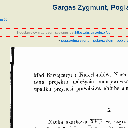
Gargas Zygmunt, Pogl
na 63
Podstawowym adresem systemu jest
https://dir.icm.edu.pl/pl/
.
«
poprzednia strona
·
pobierz skan
·
pobierz