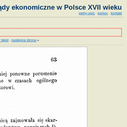
ądy ekonomiczne w Polsce XVII wieku
pełny opis
·
pomoc
·
kontakt
 tekst
·
następna strona
»