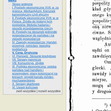
wieku
Słowo wstępne
I. Poglądy ekonomiczne XVII. w. za
granicą. Merkantylizm. Kierunek
kanonistyczny czyli etyczny
II. Poglądy ekonomiczne XVII. w. w
Polsce. Źródła do historyi tych
poglądów. Metoda hadania i
sposób przed­stawienia rzeczy
III. Poglądy na stosunek jednostki
gospodarzącej do państwa i na
związki gospodarcze
IV. Zawody gospodarcze: Handel,
przemysł, rolnictwo; kwestya
poddańcza
V. Cena. Drożyzna
VI. Pieniądz. Stosunki kredytowe
VII. Sprawy mennicze
VIII. Konsumcya, zbytek
IX. Polityka ekonomiczna: opieka
państwa nad handlem i
przemysłem; plany kolonizacyi na
kresach; projekt kanału pińsko-
muchawieckiego
X. Sprawy skarbowe
XI. Uwagi końcowe
zwiń wszystkie
|
rozwiń wszystkie