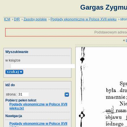
Gargas Zygmun
ICM
›
DIR
›
Zasoby polskie
›
Poglądy ekonomiczne w Polsce XVII wieku
› stro
Podstawowym adrese
«
Wyszukiwanie
w książce
Idź do
strona:
Pobierz pełen tekst
Poglądy ekonomiczne w Polsce XVII
wieku.txt
Nawigacja
Poglądy ekonomiczne w Polsce XVII