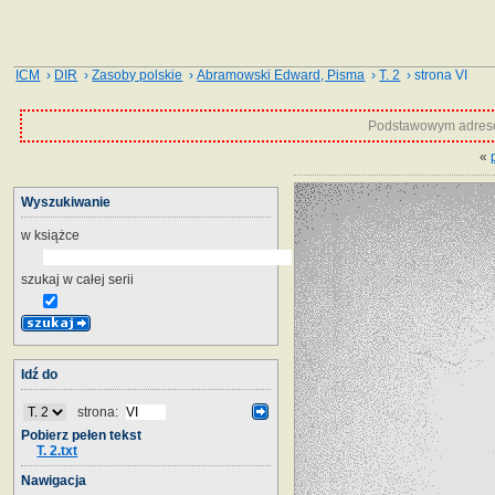
ICM
›
DIR
›
Zasoby polskie
›
Abramowski Edward, Pisma
›
T. 2
› strona VI
Podstawowym adrese
«
Wyszukiwanie
w książce
szukaj w całej serii
Idź do
strona:
Pobierz pełen tekst
T. 2.txt
Nawigacja