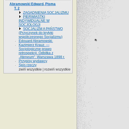
Abramowski Edward, Pisma
T. 2
ZAGADNIENIA SOCJALIZMU
PIERWIASTKI
INDYWIDUALNE W
SOCJOLOGJI
SOCJALIZM A PAŃSTWO
(Przyczynek do krytyki
współczesnego Socjalizmu)
Edouard Abramowski.
Kazimierz Krauz. —
Socjologiczne prawo
retrospekcji. Odbitka z
„Ateneum". Warszawa 1898 r.
Przypisy wydawcy
Spis rzeczy
zwiń wszystkie
|
rozwiń wszystkie