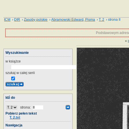
ICM
›
DIR
›
Zasoby polskie
›
Abramowski Edward, Pisma
›
T. 2
› strona II
Podstawowym adrese
«
Wyszukiwanie
w książce
szukaj w całej serii
Idź do
strona:
Pobierz pełen tekst
T. 2.txt
Nawigacja