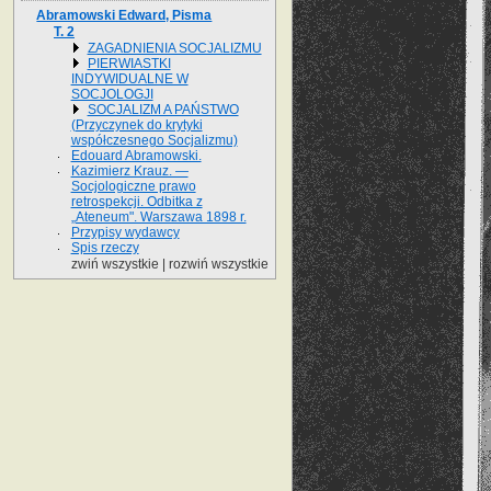
Abramowski Edward, Pisma
T. 2
ZAGADNIENIA SOCJALIZMU
PIERWIASTKI
INDYWIDUALNE W
SOCJOLOGJI
SOCJALIZM A PAŃSTWO
(Przyczynek do krytyki
współczesnego Socjalizmu)
Edouard Abramowski.
Kazimierz Krauz. —
Socjologiczne prawo
retrospekcji. Odbitka z
„Ateneum". Warszawa 1898 r.
Przypisy wydawcy
Spis rzeczy
zwiń wszystkie
|
rozwiń wszystkie