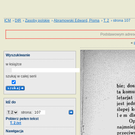
ICM
›
DIR
›
Zasoby polskie
›
Abramowski Edward, Pisma
›
T. 2
› strona 107
Podstawowym adrese
«
Wyszukiwanie
w książce
szukaj w całej serii
Idź do
strona:
Pobierz pełen tekst
T. 2.txt
Nawigacja