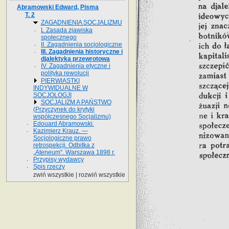
Abramowski Edward, Pisma
T. 2
ZAGADNIENIA SOCJALIZMU
L Zasada zjawiska
społecznego
II. Zagadnienia socjologiczne
III. Zagadnienia historyczne i
djalektyka przewrotowa
IV. Zagadnienia etyczne i
polityka rewolucji
PIERWIASTKI
INDYWIDUALNE W
SOCJOLOGJI
SOCJALIZM A PAŃSTWO
(Przyczynek do krytyki
współczesnego Socjalizmu)
Edouard Abramowski.
Kazimierz Krauz. —
Socjologiczne prawo
retrospekcji. Odbitka z
„Ateneum". Warszawa 1898 r.
Przypisy wydawcy
Spis rzeczy
zwiń wszystkie
|
rozwiń wszystkie