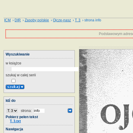
ICM
›
DIR
›
Zasoby polskie
›
Ojcze-nasz
›
T. 3
› strona info
Podstawowym adrese
Wyszukiwanie
w książce
szukaj w całej serii
Idź do
strona:
Pobierz pełen tekst
T. 3.txt
Nawigacja