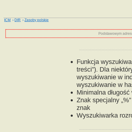
ICM
›
DIR
›
Zasoby polskie
Podstawowym adrese
Funkcja wyszukiwan
treści”). Dla niektó
wyszukiwanie w ind
wyszukiwanie w has
Minimalna długość w
Znak specjalny „%”
znak
Wyszukiwarka rozróż