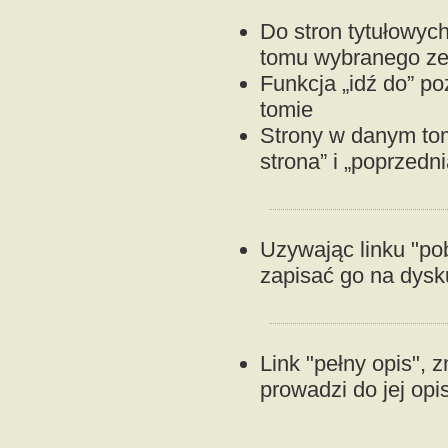
Do stron tytułowyc
tomu wybranego ze s
Funkcja „idź do” p
tomie
Strony w danym to
strona” i „poprzedni
Uzywając linku "p
zapisać go na dysku
Link "pełny opis", z
prowadzi do jej opi