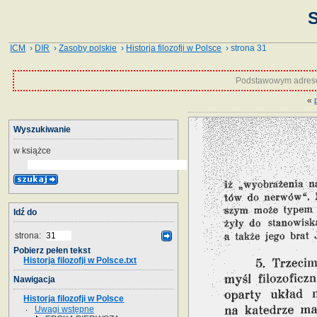
S
ICM
›
DIR
›
Zasoby polskie
›
Historja filozofji w Polsce
› strona 31
Podstawowym adrese
«
Wyszukiwanie
w książce
Idź do
strona:
Pobierz pełen tekst
Historja filozofji w Polsce.txt
Nawigacja
Historja filozofji w Polsce
Uwagi wstępne