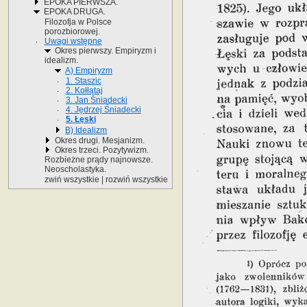
EPOKA PIERWSZA.
EPOKA DRUGA.
Filozofja w Polsce
porozbiorowej.
Uwagi wstępne
Okres pierwszy. Empiryzm i
idealizm.
A) Empiryzm
1. Staszic
2. Kołłątaj
3. Jan Śniadecki
4. Jędrzej Śniadecki
5. Łęski
B) Idealizm
Okres drugi. Mesjanizm.
Okres trzeci. Pozytywizm.
Rozbieżne prądy najnowsze.
Neoscholastyka.
zwiń wszystkie
|
rozwiń wszystkie