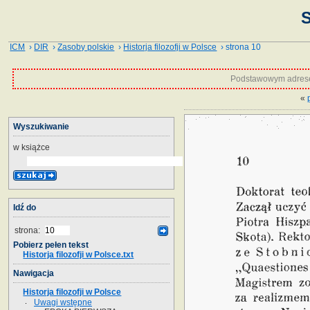
S
ICM
›
DIR
›
Zasoby polskie
›
Historja filozofji w Polsce
› strona 10
Podstawowym adrese
«
Wyszukiwanie
w książce
Idź do
strona:
Pobierz pełen tekst
Historja filozofji w Polsce.txt
Nawigacja
Historja filozofji w Polsce
Uwagi wstępne