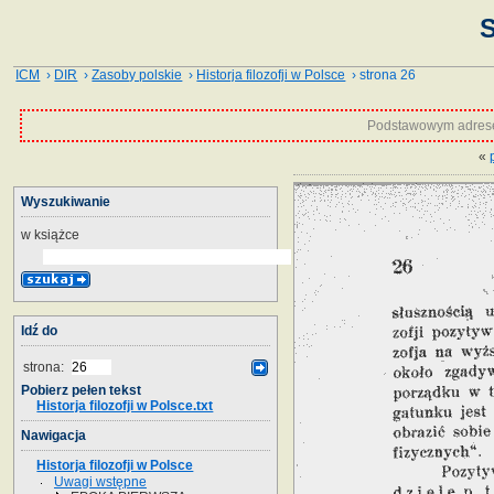
S
ICM
›
DIR
›
Zasoby polskie
›
Historja filozofji w Polsce
› strona 26
Podstawowym adrese
«
Wyszukiwanie
w książce
Idź do
strona:
Pobierz pełen tekst
Historja filozofji w Polsce.txt
Nawigacja
Historja filozofji w Polsce
Uwagi wstępne