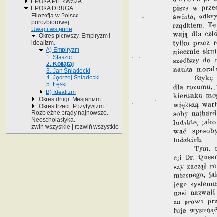
EPOKA PIERWSZA.
EPOKA DRUGA.
Filozofja w Polsce
porozbiorowej.
Uwagi wstępne
Okres pierwszy. Empiryzm i
idealizm.
A) Empiryzm
1. Staszic
2. Kołłątaj
3. Jan Śniadecki
4. Jędrzej Śniadecki
5. Łęski
B) Idealizm
Okres drugi. Mesjanizm.
Okres trzeci. Pozytywizm.
Rozbieżne prądy najnowsze.
Neoscholastyka.
zwiń wszystkie
|
rozwiń wszystkie