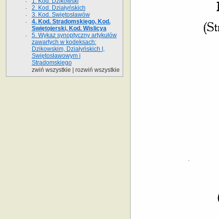
1. Kod. Dzikowski
2. Kod. Działyńskich
3. Kod. Swiętosławów
4. Kod. Stradomskiego, Kod.
Swiętojerski, Kod. Wislicya
5. Wykaz synoptyczny artykułów
zawartych w kodeksach:
Dzikowskim, Działyńskich I,
Swiętosławowym i
Stradomskiego­
zwiń wszystkie
|
rozwiń wszystkie