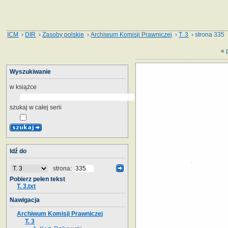
ICM
›
DIR
›
Zasoby polskie
›
Archiwum Komisji Prawniczej
›
T. 3
› strona 335
«
Wyszukiwanie
w książce
szukaj w całej serii
Idź do
strona:
Pobierz pełen tekst
T. 3.txt
Nawigacja
Archiwum Komisji Prawniczej
T. 3